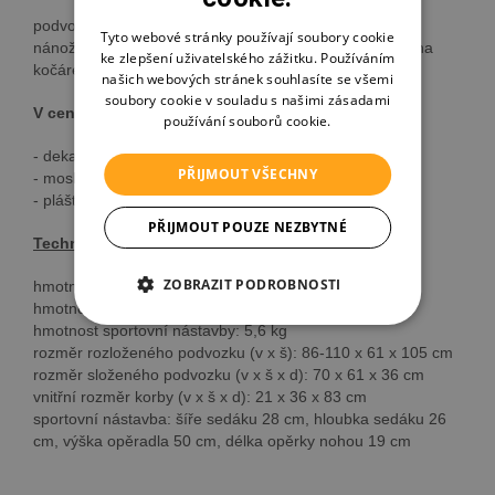
podvozek s velkým košíkem, hluboká korba s boudou a
Tyto webové stránky používají soubory cookie
nánožníkem, sportovní nástavba s nánožníkem, taška na
ke zlepšení uživatelského zážitku. Používáním
kočárek
našich webových stránek souhlasíte se všemi
soubory cookie v souladu s našimi zásadami
V ceně kočárku je bonusová výbava:
používání souborů cookie.
- deka do kočárku
PŘIJMOUT VŠECHNY
- moskytiéra
- pláštěnka
PŘIJMOUT POUZE NEZBYTNÉ
Technická data kočárku Roan Coss
ZOBRAZIT PODROBNOSTI
hmotnost konstrukce: 9,4 kg
hmotnost hluboké vaničky: 4,9 kg
hmotnost sportovní nástavby: 5,6 kg
rozměr rozloženého podvozku (v x š): 86-110 x 61 x 105 cm
rozměr složeného podvozku (v x š x d): 70 x 61 x 36 cm
vnitřní rozměr korby (v x š x d): 21 x 36 x 83 cm
sportovní nástavba: šíře sedáku 28 cm, hloubka sedáku 26
cm, výška opěradla 50 cm, délka opěrky nohou 19 cm