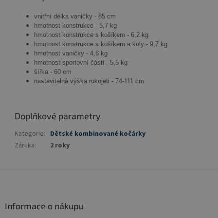
vnitřní délka vaničky - 85 cm
hmotnost konstrukce - 5,7 kg
hmotnost konstrukce s košíkem - 6,2 kg
hmotnost konstrukce s košíkem a koly - 9,7 kg
hmotnost vaničky - 4,6 kg
hmotnost sportovní části - 5,5 kg
šířka - 60 cm
nastavitelná výška rukojeti - 74-111 cm
Doplňkové parametry
Kategorie
:
Dětské kombinované kočárky
Záruka
:
2 roky
Z
á
p
a
Informace o nákupu
t