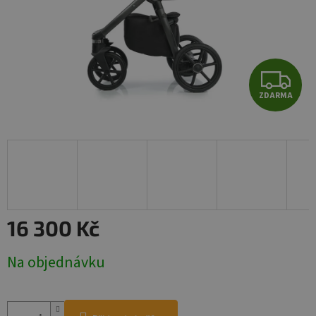
Z
ZDARMA
D
A
R
M
A
16 300 Kč
Měrná
Na objednávku
cena: