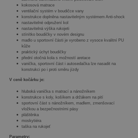
kokosová matrace
ventilační systém v boudičce vany
konstrukce doplněna nastavitelným systémem Anti-shock
nastavitelné odpružení kol
nastavitelná výška rukojeti
stínítko boudičky v novém designu
madlo u sportovní části je vyrobeno z vysoce kvalitní PU
kůže
praktický úchyt boudičky
přední otočná kola s možností aretace
vanička, sportovní část i autosedačka lze nasadit na
konstrukci po i proti směru jízdy
V ceně kočárku je:
hluboká vanička s matrací a nánožníkem
konstrukce s koly, košíkem a držákem na pití
sportovní část s nánožníkem, madlem, zmenšovací
vložkou a bezpečnostními pásy
pláštěnka
moskytiéra
taška na rukojeť
Parametry: