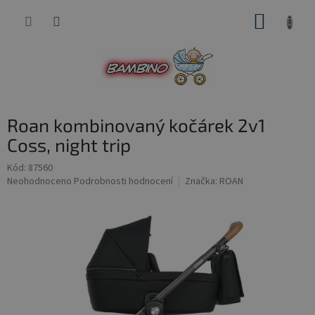
Přejít
NÁKUP
na
obsah
KOŠÍK
Roan kombinovaný kočárek 2v1
Coss, night trip
Kód:
87560
Průměrné
Neohodnoceno
Podrobnosti hodnocení
Značka:
ROAN
hodnocení
produktu
je
0,0
z
5
hvězdiček.