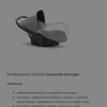
Kombinovaný kočárek
Camarelo Avenger
Vlastnosti:
odllehčená hliníková, kompaktní konstrukce
prostorná, ergonomická hluboká vanička s výškově
nastavitelným opěradlem a větráním ve spodní části
bavlněné odnímatelné vnitřní polstrování stěn