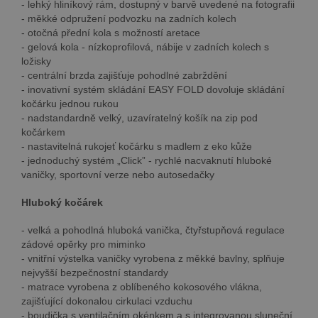
- lehký hliníkový rám, dostupný v barvě uvedené na fotografii
- měkké odpružení podvozku na zadních kolech
- otočná přední kola s možností aretace
- gelová kola - nízkoprofilová, nábije v zadních kolech s
ložisky
- centrální brzda zajišťuje pohodlné zabrždění
- inovativní systém skládání EASY FOLD dovoluje skládání
kočárku jednou rukou
- nadstandardně velký, uzavíratelný košík na zip pod
kočárkem
- nastavitelná rukojeť kočárku s madlem z eko kůže
- jednoduchý systém „Click” - rychlé nacvaknutí hluboké
vaničky, sportovní verze nebo autosedačky
Hluboký kočárek
- velká a pohodlná hluboká vanička, čtyřstupňová regulace
zádové opěrky pro miminko
- vnitřní výstelka vaničky vyrobena z měkké bavlny, splňuje
nejvyšší bezpečnostní standardy
- matrace vyrobena z oblíbeného kokosového vlákna,
zajišťující dokonalou cirkulaci vzduchu
- boudička s ventilačním okénkem a s integrovanou sluneční