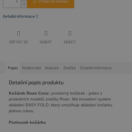
Přidat do košíku
Detailní informace
ZEPTAT SE
HLÍDAT
SDÍLET
Popis
Hodnocení
Diskuze
Značka
Ostatní informace
Detailní popis produktu
Kočárek Roan Coss:
prostorný kočárek - jeden z
posledních modelů značky Roan. Má inovativní systém
skládání EASY FOLD, který umožňuje skládání kočárku
jednou rukou.
Podvozek kočárku