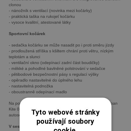
clonou
- nánožník s ventilací (novinka mezi kočárky)
- praktická taška na rukojeť kočárku
- vysoce kvalitní, atestované látky
Sportovní kočárek
- sedačka kočárku se může nasadit po i proti směru jízdy
- prodloužená stříška s kšiltem chrání proti větru, nízkým
teplotám a slunci
- ventilační okno (odepínací zadní část boudičky)
- měkké a pohodlné bavlněné polstrování v sedačce
- pětibodové bezpečnostní pásy s regulací výšky
- opěradlo nastavitelné do úplného lehu
- nastavitelná podnožka
- oboustranně odepínací madlo
Na podvozek kočárku je možno nasadit autosedačku Roan
Kite 0-13 kg nebo za pomocí adaptérů jiné značkové
Tyto webové stránky
autosedačky (Maxi-Cosi, Besafe, Cybex Aton)
používají soubory
V sestavě kočárku je:
cookie.