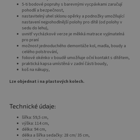
5-ti bodové popruhy s barevnými vycpávkami zaručují
pohodlí a bezpečnost,
nastavitelný uhel sklonu opěrky a podnožky umožňující
nastavení nejpohodlnější polohy pro dítě (od polohy v
sedu do lehu),
uvnitř vycházkové verze je měkká matrace vyjímatelná
pro praní
možnost jednoduchého demontáže kol, madla, boudy a
celého polstrování,
foliové okénko v boudě umožňuje oční kontakt s dítětem,
praktická kapsa umístěná v zadní části boudy,
koš na nákupy,
Lze objednat i na plastových kolech.
Technické údaje:
šířka: 59,5 cm,
výška: 114 cm,
délka: 94 cm,
délka a šířka sedačky: 28 cm/ 35 cm,