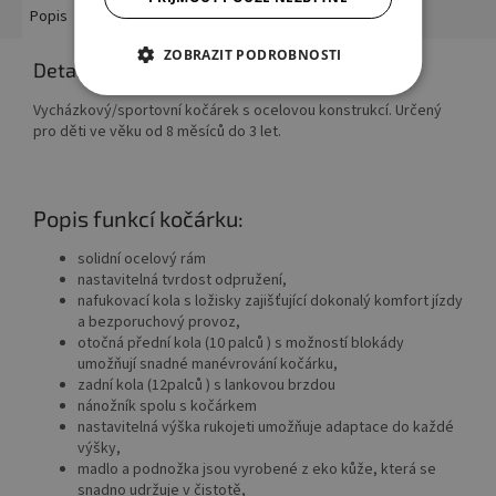
Popis
Hodnocení
Diskuze
Ostatní informace
ZOBRAZIT PODROBNOSTI
Detailní popis produktu
Vycházkový/sportovní kočárek s ocelovou konstrukcí. Určený
pro děti ve věku od 8 měsíců do 3 let.
Popis funkcí kočárku:
solidní ocelový rám
nastavitelná tvrdost odpružení,
nafukovací kola s ložisky zajišťující dokonalý komfort jízdy
a bezporuchový provoz,
otočná přední kola (10 palců ) s možností blokády
umožňují snadné manévrování kočárku,
zadní kola (12palců ) s lankovou brzdou
nánožník spolu s kočárkem
nastavitelná výška rukojeti umožňuje adaptace do každé
výšky,
madlo a podnožka jsou vyrobené z eko kůže, která se
snadno udržuje v čistotě,