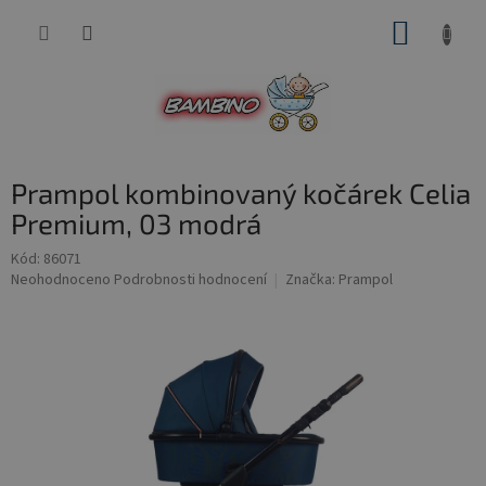
Přejít
NÁKUP
na
obsah
KOŠÍK
Prampol kombinovaný kočárek Celia
Premium, 03 modrá
Kód:
86071
Průměrné
Neohodnoceno
Podrobnosti hodnocení
Značka:
Prampol
hodnocení
produktu
je
0,0
z
5
hvězdiček.