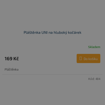
Pláštěnka UNI na hluboký kočárek
Skladem
Průměrné
hodnocení
produktu
169 Kč
Do košíku
je
5,0
Pláštěnka
z
5
hvězdiček.
Kód:
484