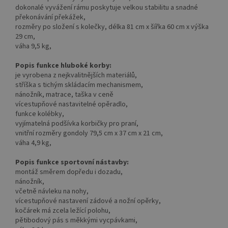
dokonalé vyvážení rámu poskytuje velkou stabilitu a snadné
překonávání překážek,
rozměry po složení s kolečky, délka 81 cm x šířka 60 cm x výška
29 cm,
váha 9,5 kg,
Popis funkce hluboké korby:
je vyrobena z nejkvalitnějších materiálů,
stříška s tichým skládacím mechanismem,
nánožník, matrace, taška v ceně
vícestupňové nastavitelné opěradlo,
funkce kolébky,
vyjímatelná podšívka korbičky pro praní,
vnitřní rozměry gondoly 79,5 cm x 37 cm x 21 cm,
váha 4,9 kg,
Popis funkce sportovní nástavby:
montáž směrem dopředu i dozadu,
nánožník,
včetně návleku na nohy,
vícestupňové nastavení zádové a nožní opěrky,
kočárek má zcela ležící polohu,
pětibodový pás s měkkými vycpávkami,