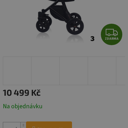
Z
ZDARMA
D
A
R
M
A
10 499 Kč
Měrná
Na objednávku
cena: