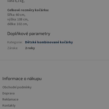
váha 6,3 kg,
Celkové rozměry kočárku:
šířka: 60 cm,
výška: 108 cm,
délka: 102 cm,
Doplňkové parametry
Kategorie
:
Dětské kombinované kočárky
Záruka
:
2 roky
Z
á
p
a
Informace o nákupu
t
Obchodní podmínky
í
Doprava
Reklamace
Kontakty