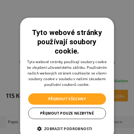
Tyto webové stránky
používají soubory
cookie.
Tyto webové stránky používají soubory cookie
Univerzální síť proti hmyzu na kočárek - bílá
ke zlepšení uživatelského zážitku. Používáním
našich webových stránek souhlasíte se všemi
soubory cookie v souladu s našimi zásadami
Skladem
používání souborů cookie.
115 Kč
Do košíku
PŘIJMOUT VŠECHNY
PŘIJMOUT POUZE NEZBYTNÉ
Popis
Podobné (2)
Hodnocení
Diskuze
Ostatní informace
ZOBRAZIT PODROBNOSTI