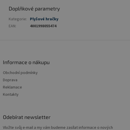
Doplňkové parametry
Kategorie
:
Plyšové hračky
EAN
:
4001998055474
Z
á
p
a
Informace o nákupu
t
Obchodní podmínky
í
Doprava
Reklamace
Kontakty
Odebírat newsletter
Vložte svůj e-mail a my vám budeme zasílat informace o nových