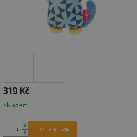
319 Kč
Měrná
Skladem
cena:
Přidat do košíku