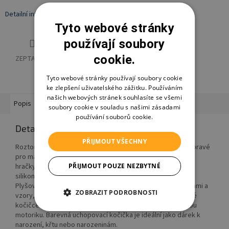
Detailní informace
Tyto webové stránky
používají soubory
cookie.
ZEPTAT SE
HLÍDAT
SDÍLET
Tyto webové stránky používají soubory cookie
ke zlepšení uživatelského zážitku. Používáním
našich webových stránek souhlasíte se všemi
Popis
Hodnocení
Diskuze
Ostatní informace
soubory cookie v souladu s našimi zásadami
používání souborů cookie.
Detailní popis produktu
PŘIJMOUT VŠECHNY
Roztomilá plyšová kočička z kolekce COLOR Friends je to pravé
pro malé průzkumníky světa. Všechny praktické plyšové
PŘIJMOUT POUZE NEZBYTNÉ
hračky s rukojetí nebo bez ní lze připevnit na praktický
silikonový kroužek.
Plyšová hračka je tedy nejen krásná svými výraznými barvami a
ZOBRAZIT PODROBNOSTI
vzory, ale také super praktická. Skrytá chrastítka v plyšové
kočičce podporuje sluch, uchopení a dotek dítěte a jemnou
motoriku. Barevná uchopovací kočička je ideální jako dárek k
narození, křtu nebo narozeninám.