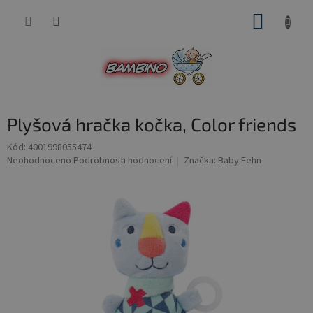
Přejít
NÁKUP
na
obsah
KOŠÍK
Plyšová hračka kočka, Color friends
Kód:
4001998055474
Průměrné
Neohodnoceno
Podrobnosti hodnocení
Značka:
Baby Fehn
hodnocení
produktu
je
0,0
z
5
hvězdiček.