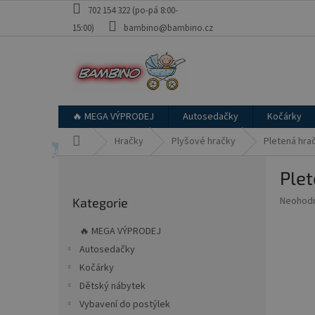
Přejít
702 154 322 (po-pá 8:00-
na
15:00)
bambino@bambino.cz
obsah
🔥 MEGA VÝPRODEJ
Autosedačky
Kočárky
Domů
Hračky
Plyšové hračky
Pletená hra
P
Plet
o
Přeskočit
s
Průměr
Neohod
Kategorie
kategorie
t
hodnoce
r
produkt
🔥 MEGA VÝPRODEJ
a
je
Autosedačky
0,0
n
z
Kočárky
n
5
í
Dětský nábytek
hvězdič
p
Vybavení do postýlek