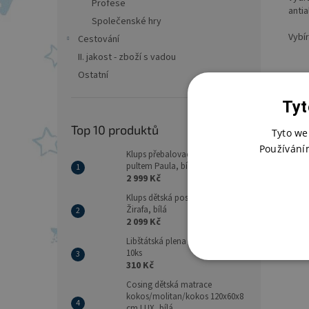
Profese
anti
Společenské hry
Vybí
Cestování
II. jakost - zboží s vadou
Ostatní
Tyt
Top 10 produktů
Tyto we
Používání
Klups přebalovací komoda s
pultem Paula, bílá
2 999 Kč
Klups dětská postýlka Safari
Žirafa, bílá
2 099 Kč
Libštátská plena 70x70 - balení
10ks
310 Kč
Cosing dětská matrace
kokos/molitan/kokos 120x60x8
cm LUX, bílá