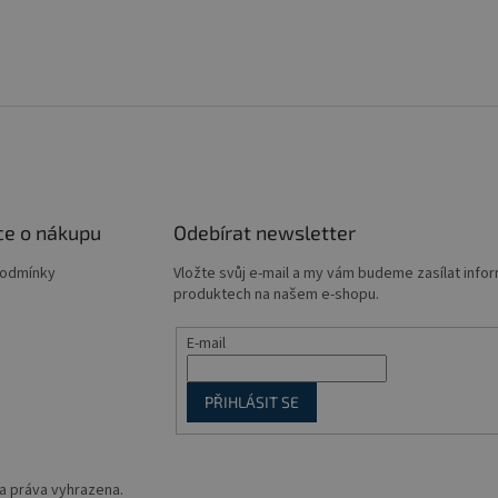
ce o nákupu
Odebírat newsletter
podmínky
Vložte svůj e-mail a my vám budeme zasílat info
produktech na našem e-shopu.
E-mail
PŘIHLÁSIT SE
a práva vyhrazena.