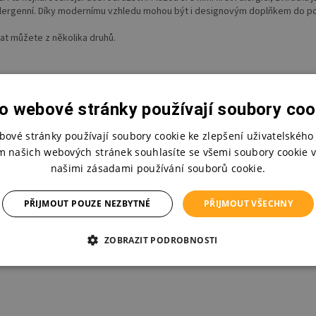
alergenní. Díky modernímu vzhledu mohou být i designovým doplňkem do po
rat můžete z několika druhů.
o webové stránky používají soubory coo
bové stránky používají soubory cookie ke zlepšení uživatelského 
m našich webových stránek souhlasíte se všemi soubory cookie v
našimi zásadami používání souborů cookie.
PŘIJMOUT POUZE NEZBYTNÉ
PŘIJMOUT VŠECHNY
ZOBRAZIT PODROBNOSTI