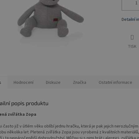
Detailní 
TISK
s
Hodnocení
Diskuze
Značka
Ostatní informace
ailní popis produktu
ená zvířátka Zopa
si často již v útlém věku oblíbí jednu hračku, která je pak jejich nerozlučn
bu několika let. Pletená zvířátka Zopa jsou vyrobená z kvalitních materiálů
í i ta nejnáročenější dobrodružství. Můžou si s nimi hrát i alergici, zvířátka j