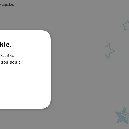
kojíčků.
kie.
zážitku.
 souladu s