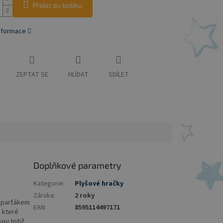
Přidat do košíku
informace
ZEPTAT SE
HLÍDAT
SDÍLET
Doplňkové parametry
Kategorie
:
Plyšové hračky
Záruka
:
2 roky
ým parťákem
EAN
:
8595114497171
, které
sou totiž