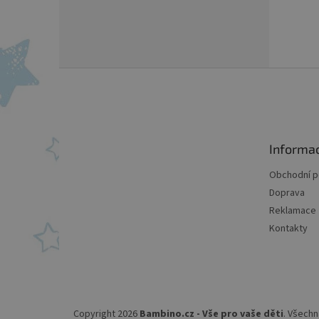
Z
á
p
a
t
Informa
í
Obchodní 
Doprava
Reklamace
Kontakty
Copyright 2026
Bambino.cz - Vše pro vaše děti
. Všechn