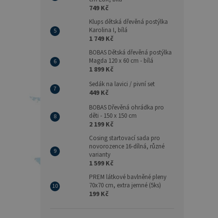
749 Kč
Klups dětská dřevěná postýlka
Karolina I, bílá
1 749 Kč
BOBAS Dětská dřevěná postýlka
Magda 120 x 60 cm - bílá
1 899 Kč
Sedák na lavici / pivní set
449 Kč
BOBAS Dřevěná ohrádka pro
děti - 150 x 150 cm
2 199 Kč
Cosing startovací sada pro
novorozence 16-dílná, různé
varianty
1 599 Kč
PREM látkové bavlněné pleny
70x70 cm, extra jemné (5ks)
199 Kč