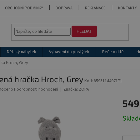
OBCHODNÍ PODMÍNKY
DOPRAVA
REKLAMACE
KONTAKTY
HLEDAT
Dětský nábytek
Vybavení do postýlek
Péče o dítě
H
čka Hroch, Grey
ená hračka Hroch, Grey
Kód:
8595114497171
né
noceno
Podrobnosti hodnocení
Značka:
ZOPA
ní
549
u
Měrná
Skla
cena:
ek.