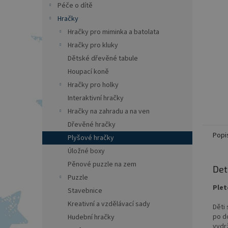
a
Péče o dítě
n
Hračky
e
Hračky pro miminka a batolata
l
Hračky pro kluky
Dětské dřevěné tabule
Houpací koně
Hračky pro holky
Interaktivní hračky
Hračky na zahradu a na ven
Dřevěné hračky
Popi
Plyšové hračky
Úložné boxy
Pěnové puzzle na zem
Det
Puzzle
Plet
Stavebnice
Kreativní a vzdělávací sady
Děti 
po do
Hudební hračky
vydrž