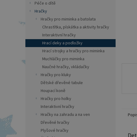
a
Péče o dítě
n
Hračky
e
Hračky pro miminka a batolata
l
Chrastítka, pískátka a aktivity hračky
Interaktivní hračky
Hrací deky a podložky
Hrací strojky a hračky pro miminka
Muchláčky pro miminka
Naučné hračky, vkládačky
Hračky pro kluky
Dětské dřevěné tabule
Houpací koně
Hračky pro holky
Interaktivní hračky
Hračky na zahradu a na ven
Popi
Dřevěné hračky
Plyšové hračky
Det