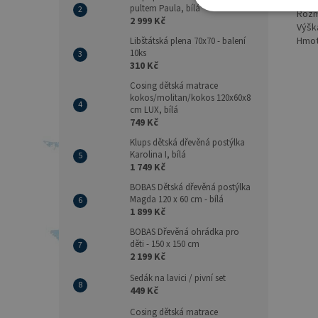
Vnit
pultem Paula, bílá
Rozm
2 999 Kč
Výšk
Hmot
Libštátská plena 70x70 - balení
10ks
310 Kč
Cosing dětská matrace
kokos/molitan/kokos 120x60x8
cm LUX, bílá
749 Kč
Klups dětská dřevěná postýlka
Karolina I, bílá
1 749 Kč
BOBAS Dětská dřevěná postýlka
Magda 120 x 60 cm - bílá
1 899 Kč
BOBAS Dřevěná ohrádka pro
děti - 150 x 150 cm
2 199 Kč
Sedák na lavici / pivní set
449 Kč
Cosing dětská matrace