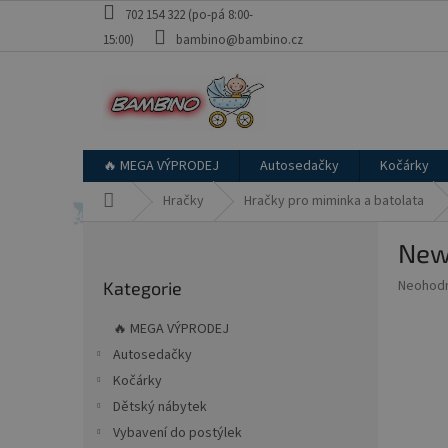
Přejít
702 154 322 (po-pá 8:00-
na
15:00)
bambino@bambino.cz
obsah
🔥 MEGA VÝPRODEJ
Autosedačky
Kočárky
Domů
Hračky
Hračky pro miminka a batolata
P
New 
o
Přeskočit
s
Průměr
Neohod
Kategorie
kategorie
t
hodnoce
r
produkt
🔥 MEGA VÝPRODEJ
a
je
Autosedačky
0,0
n
z
Kočárky
n
5
í
Dětský nábytek
hvězdič
p
Vybavení do postýlek