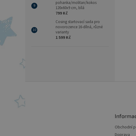
pohanka/molitan/kokos
120x60x9 cm, bílá
799 Kč
Cosing startovací sada pro
novorozence 16-dílná, různé
varianty
1 599 Kč
Z
á
p
a
t
Informa
í
Obchodní 
Doprava