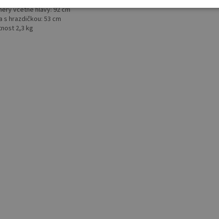
řní rozměry deky: 55 cm
ěry včetně hlavy: 92 cm
a s hrazdičkou: 53 cm
nost 2,3 kg