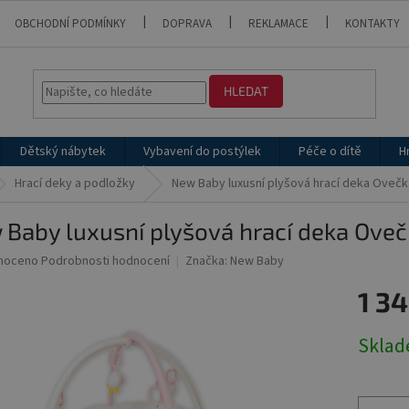
OBCHODNÍ PODMÍNKY
DOPRAVA
REKLAMACE
KONTAKTY
HLEDAT
Dětský nábytek
Vybavení do postýlek
Péče o dítě
H
Hrací deky a podložky
New Baby luxusní plyšová hrací deka Ovečk
Baby luxusní plyšová hrací deka Ove
né
noceno
Podrobnosti hodnocení
Značka:
New Baby
ní
1 34
u
Měrná
Skla
cena:
ek.