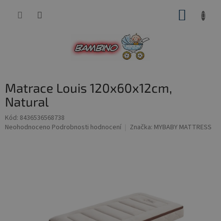
Přejít
NÁKUP
na
obsah
KOŠÍK
Matrace Louis 120x60x12cm,
Natural
Kód:
8436536568738
Průměrné
Neohodnoceno
Podrobnosti hodnocení
Značka:
MYBABY MATTRESS
hodnocení
produktu
je
0,0
z
5
hvězdiček.