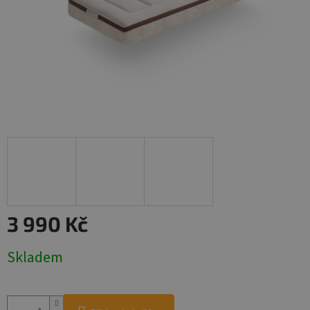
3 990 Kč
Měrná
Skladem
cena: