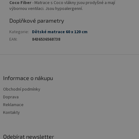
Coco Fiber
- Matrace s Coco vlákny jsou prodyšné a mají
výbornou ventilaci. Jsou hypoalergenní.
Doplňkové parametry
Kategorie
:
Dětské matrace 60 x 120 cm
EAN
:
8436536568738
Z
á
p
a
Informace o nákupu
t
Obchodní podmínky
í
Doprava
Reklamace
Kontakty
Odebírat newsletter