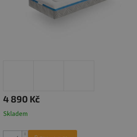
4 890 Kč
Měrná
Skladem
cena: