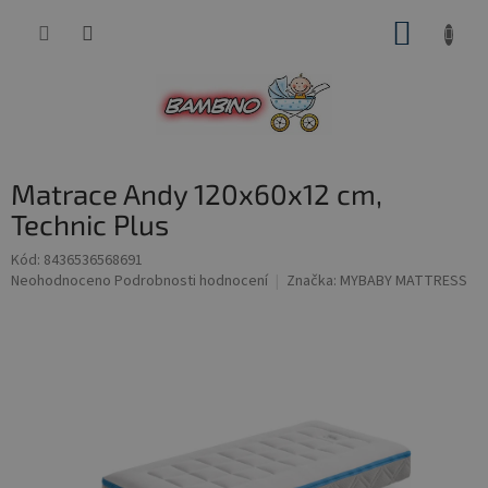
Přejít
NÁKUP
na
obsah
KOŠÍK
Matrace Andy 120x60x12 cm,
Technic Plus
Kód:
8436536568691
Průměrné
Neohodnoceno
Podrobnosti hodnocení
Značka:
MYBABY MATTRESS
hodnocení
produktu
je
0,0
z
5
hvězdiček.