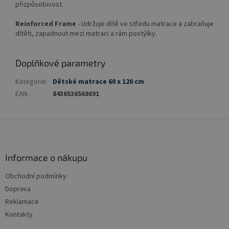
přizpůsobivost.
Reinforced Frame
- Udržuje dítě ve středu matrace a zabraňuje
dítěti, zapadnout mezi matraci a rám postýlky.
Doplňkové parametry
Kategorie
:
Dětské matrace 60 x 120 cm
EAN
:
8436536568691
Z
á
p
a
Informace o nákupu
t
Obchodní podmínky
í
Doprava
Reklamace
Kontakty