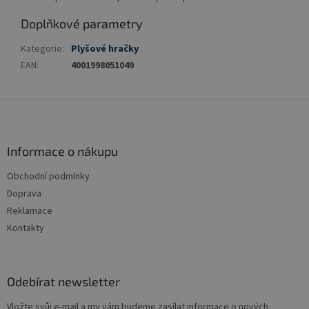
Doplňkové parametry
Kategorie
:
Plyšové hračky
EAN
:
4001998051049
Z
á
p
a
Informace o nákupu
t
Obchodní podmínky
í
Doprava
Reklamace
Kontakty
Odebírat newsletter
Vložte svůj e-mail a my vám budeme zasílat informace o nových