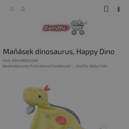
Přejít
NÁKUP
na
obsah
KOŠÍK
Maňásek dinosaurus, Happy Dino
Kód:
4001998051049
Průměrné
Neohodnoceno
Podrobnosti hodnocení
Značka:
Baby Fehn
hodnocení
produktu
je
0,0
z
5
hvězdiček.