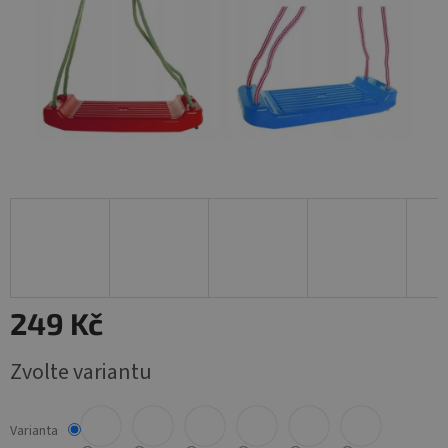
249 Kč
Měrná
Zvolte variantu
cena:
Varianta