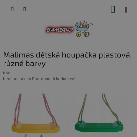
Přejít
NÁKUP
na
obsah
KOŠÍK
Malimas dětská houpačka plastová,
různé barvy
Kód:
Průměrné
Neohodnoceno
Podrobnosti hodnocení
hodnocení
produktu
je
0,0
z
5
hvězdiček.