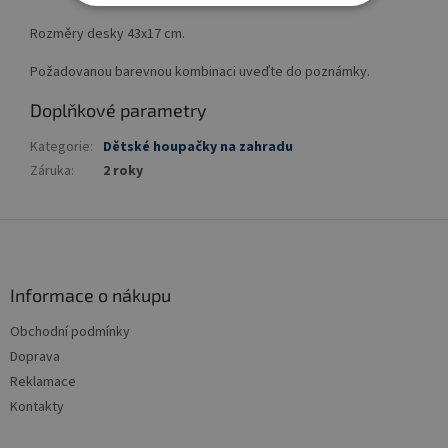
Rozměry desky 43x17 cm.
Požadovanou barevnou kombinaci uveďte do poznámky.
Doplňkové parametry
Kategorie
:
Dětské houpačky na zahradu
Záruka
:
2 roky
Z
á
p
a
Informace o nákupu
t
Obchodní podmínky
í
Doprava
Reklamace
Kontakty