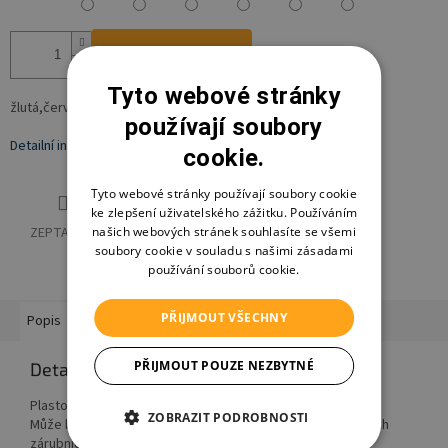
Přidat do košíku
Tyto webové stránky
žlutá,červená
používají soubory
Detailní informace
cookie.
Tyto webové stránky používají soubory cookie
ke zlepšení uživatelského zážitku. Používáním
našich webových stránek souhlasíte se všemi
ZEPTAT SE
HLÍDAT
SDÍLET
soubory cookie v souladu s našimi zásadami
používání souborů cookie.
PŘIJMOUT VŠECHNY
Popis
Hodnocení
Diskuze
PŘIJMOUT POUZE NEZBYTNÉ
Detailní popis produktu
Plastová houpací deska s lanky a 2 zavěšenými držadly.
ZOBRAZIT PODROBNOSTI
Může být zavěšena na 2 šroubové háčky upevněné v silných
zárubních, stěnách nebo stropech.