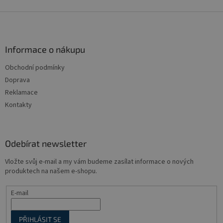
Z
á
p
a
Informace o nákupu
t
Obchodní podmínky
í
Doprava
Reklamace
Kontakty
Odebírat newsletter
Vložte svůj e-mail a my vám budeme zasílat informace o nových
produktech na našem e-shopu.
E-mail
PŘIHLÁSIT SE