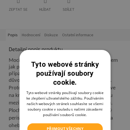
ZEPTAT SE
HLÍDAT
SDÍLET
Popis
Hodnocení
Diskuze
Ostatní informace
Detailní popis produktu
Moci sv
é dítě
kojit co nejdéle, je velkým přínosem
Tyto webové stránky
jak pro matku, tak i pro dítě. V některých
používají soubory
případech to však například ze zdravotních
důvodů matky nebo dítěte není nadále možné.
cookie.
Proto NUVITA vytvořila Mimic®, inovativní láhve
Tyto webové stránky používají soubory cookie
na krmení, které pomáhají vytvářet alternativu
ke zlepšení uživatelského zážitku. Používáním
mezi prsem a lahví. A to vše přirozenou cestou.
našich webových stránek souhlasíte se všemi
soubory cookie v souladu s našimi zásadami
Plochá a delší "bradavka" usnadňuje přirozený
používání souborů cookie.
peristaltický pohyb jazyka. Je vysoce flexibilní a
ohebná (360 °).
PŘIJMOUT VŠECHNY