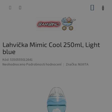
Přejít
NÁKUP
na
obsah
KOŠÍK
Lahvička Mimic Cool 250ml, Light
blue
Kód:
5350555012641
Průměrné
Neohodnoceno
Podrobnosti hodnocení
Značka:
NUVITA
hodnocení
produktu
je
0,0
z
5
hvězdiček.