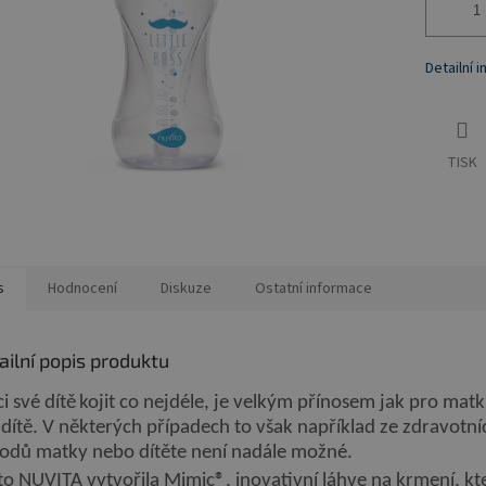
Detailní 
TISK
s
Hodnocení
Diskuze
Ostatní informace
ailní popis produktu
i sv
é dítě
kojit co nejdéle, je velkým přínosem jak pro matku
 dítě. V některých případech to však například ze zdravotní
odů matky nebo dítěte není nadále možné.
to NUVITA vytvořila Mimic®, inovativní láhve na krmení, kt