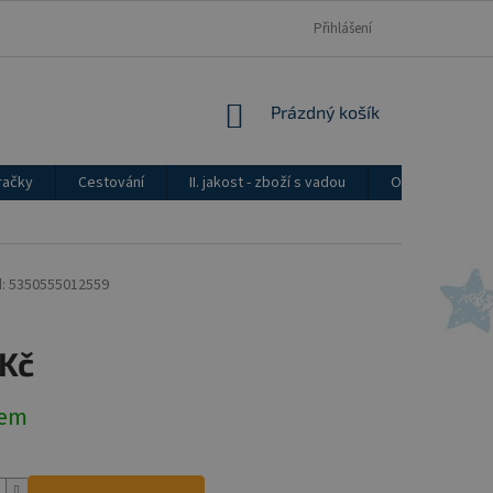
Přihlášení
NÁKUPNÍ
Prázdný košík
KOŠÍK
račky
Cestování
II. jakost - zboží s vadou
Ostatní
:
5350555012559
 Kč
dem