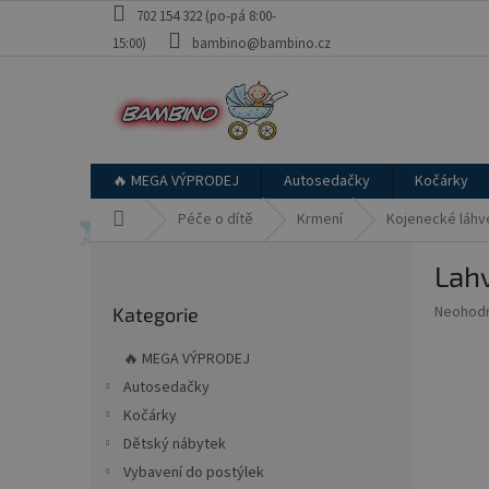
Přejít
702 154 322 (po-pá 8:00-
na
15:00)
bambino@bambino.cz
obsah
🔥 MEGA VÝPRODEJ
Autosedačky
Kočárky
Domů
Péče o dítě
Krmení
Kojenecké láhv
P
Lahv
o
Přeskočit
s
Průměr
Neohod
Kategorie
kategorie
t
hodnoce
r
produkt
🔥 MEGA VÝPRODEJ
a
je
Autosedačky
0,0
n
z
Kočárky
n
5
í
Dětský nábytek
hvězdič
p
Vybavení do postýlek