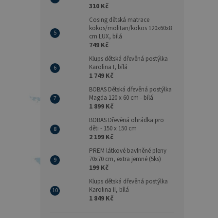
310 Kč
Cosing dětská matrace
kokos/molitan/kokos 120x60x8
cm LUX, bílá
749 Kč
Klups dětská dřevěná postýlka
Karolina I, bílá
1 749 Kč
BOBAS Dětská dřevěná postýlka
Magda 120 x 60 cm - bílá
1 899 Kč
BOBAS Dřevěná ohrádka pro
děti - 150 x 150 cm
2 199 Kč
PREM látkové bavlněné pleny
70x70 cm, extra jemné (5ks)
199 Kč
Klups dětská dřevěná postýlka
Karolina II, bílá
1 849 Kč