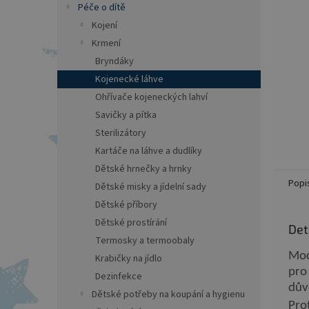
a
Péče o dítě
n
Kojení
e
Krmení
l
Bryndáky
Kojenecké láhve
Ohřívače kojeneckých lahví
Savičky a pítka
Sterilizátory
Kartáče na láhve a dudlíky
Dětské hrnečky a hrnky
Popi
Dětské misky a jídelní sady
Dětské příbory
Dětské prostírání
Det
Termosky a termoobaly
Moc
Krabičky na jídlo
pro
Dezinfekce
dův
Dětské potřeby na koupání a hygienu
Pro