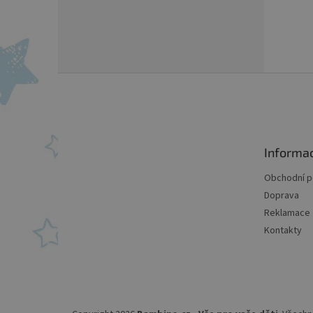
Z
á
p
a
t
Informa
í
Obchodní 
Doprava
Reklamace
Kontakty