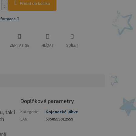
Přidat do košíku
informace
ZEPTAT SE
HLÍDAT
SDÍLET
Doplňkové parametry
Kategorie
:
Kojenecké láhve
, tak i
EAN
:
5350555012559
ch
eré