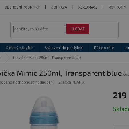
OBCHODNÍ PODMÍNKY
DOPRAVA
REKLAMACE
KONTAKTY
HLEDAT
Dětský nábytek
Vybavení do postýlek
Péče o dítě
H
e
Lahvička Mimic 250ml, Transparent blue
ička Mimic 250ml, Transparent blue
Kód
né
noceno
Podrobnosti hodnocení
Značka:
NUVITA
ní
219
u
Měrná
Skla
cena:
ek.