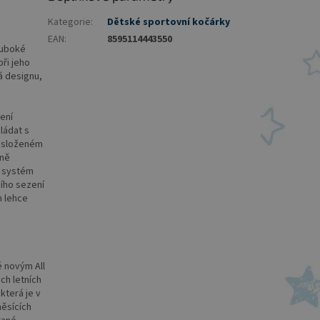
Kategorie
:
Dětské sportovní kočárky
EAN
:
8595114443550
luboké
ři jeho
á designu,
ení
ládat s
e složeném
aně
e systém
ního sezení
n lehce
é novým All
ch letních
která je v
měsících