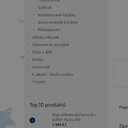
sourozence
a
n
Golfové
e
Kombinované kočárky
l
Sourozenecké kočárky
Příslušenství
Dětský nábytek
Vybavení do postýlek
Péče o dítě
Hračky
Cestování
II. jakost - zboží s vadou
Ostatní
Top 10 produktů
Popi
Klups přebalovací komoda s
pultem Paula, bílá
2 999 Kč
Det