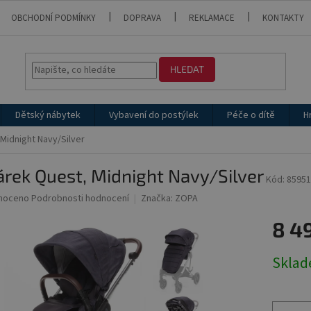
OBCHODNÍ PODMÍNKY
DOPRAVA
REKLAMACE
KONTAKTY
HLEDAT
Dětský nábytek
Vybavení do postýlek
Péče o dítě
H
Midnight Navy/Silver
rek Quest, Midnight Navy/Silver
Kód:
85951
né
noceno
Podrobnosti hodnocení
Značka:
ZOPA
ní
8 4
u
Měrná
Skla
cena:
ek.