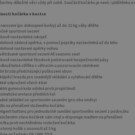
šechny důležité věci vždy při sobě. Součástí kočárku je navíc i pláštěnka a
nosti kočárku v kostce
 narození (po dokoupení korby) až do 22 kg váhy dítěte
očné sportovní sezení
škově nastavitelná rukojeť
olohová zádová opěrka, s pomocí pojistky nastavitelná až do lehu
olohové nastavení opěrky nohou
větrávané sportovní sezení All seasons seat
škově nastavitelné 5bodové polstrované bezpečnostní pásy
odloužitelná stříška s větracím a pozorovacím okénkem
žní brzda předcházející poškození obuvi
klápěcí hrazda pro snadnější vkládání a vytahování dítěte
kké odpružení všech 4 kol
litní gumová kola odolná proti propíchnutí
tomatická aretace předních kol
adné skládání se sportovním sezením (pro oba směry)
dlo na přenášení složeného kočárku
teligent buttons pro jednoduché sundání sportovního sezení z podvozku
 složeném stavu kočárek sám stojí a disponuje madlem na přenášení
jistka proti nechtěnému rozložení kočárku
storný košík s nosností až 5 kg
lňuje požadavky EN 1888:2018