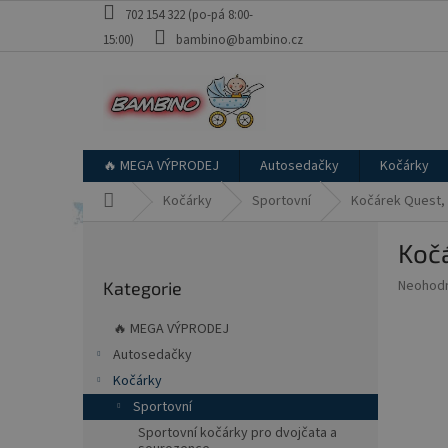
Přejít
702 154 322 (po-pá 8:00-
na
15:00)
bambino@bambino.cz
obsah
🔥 MEGA VÝPRODEJ
Autosedačky
Kočárky
Domů
Kočárky
Sportovní
Kočárek Quest, 
P
Kočá
o
Přeskočit
s
Průměr
Neohod
Kategorie
kategorie
t
hodnoce
r
produkt
🔥 MEGA VÝPRODEJ
a
je
Autosedačky
0,0
n
z
Kočárky
n
5
í
Sportovní
hvězdič
p
Sportovní kočárky pro dvojčata a