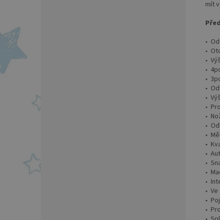
mít v
Před
• Od
• Ot
• Vý
• 4p
• 3p
• Od
• Vý
• Pr
• No
• Od
• Mě
• Kva
• Au
• Sn
• Ma
• In
• Ve
• Po
• Pro
• Sp