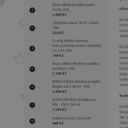
Klups dětská postýlka Safari
Líbi
Žirafa, bílá
2 099 Kč
Kočá
Libštátská plena 70x70 - balení
korb
10ks
vývo
310 Kč
funkč
Cosing dětská matrace
kokos/molitan/kokos 120x60x8
Kočá
cm LUX, bílá
kont
749 Kč
nasa
stav
Klups dětská dřevěná postýlka
kočá
Karolina I, bílá
1 749 Kč
pojis
z pod
BOBAS Dětská dřevěná postýlka
seze
Magda 120 x 60 cm - bílá
1 899 Kč
Komf
BOBAS Dřevěná ohrádka pro
děti - 150 x 150 cm
Koč
2 199 Kč
Seas
dní. 
Sedák na lavici / pivní set
chla
449 Kč