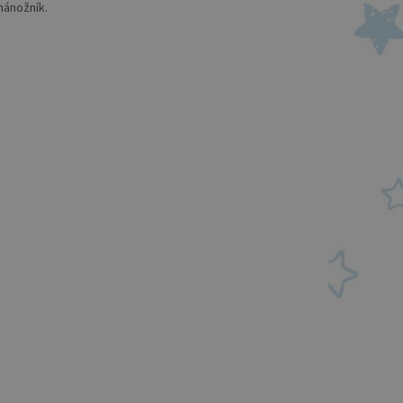
 nánožník.