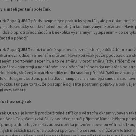
vý a inteligentní společník
rek Zopa
QUEST
představuje nejen praktický sporťák, ale po dokoupení h
y a autosedačky se stává plnohodnotným kombinovaným kočárkem. Navíc p
ji došlo oproti předchůdcům k několika významným vylepšením – co se týk
nosti a pohodlí.
rek Zopa
QUEST
nabízí otočné sportovní sezení, které je důležité pro udrž
aktu mezi rodičem a menším dítětem. Novinkou však je, že podvozek lze sk
zeným sportovním sezením, a to ve směru i v proti směru jízdy. Přičemž v
u kočárek sám stojí a nechtěnému rozložení brání pojistka umístěná po str
rku. Navíc, složený kočárek se díky madlu snadno přenáší. Další novinkou j
tek Intelligent buttons pro hladkou manipulaci a snadnější sundání sportov
vozku. Funguje to tak, že postupně odjistíte postranní pojistky a pak už je
ní vyzvednete.
ort po celý rok
árek
QUEST
je kromě prodloužitelné stříšky s větracím oknem vybaven tak
on Seat. To vašemu zlatíčku v sedačce zaručí příjemné klima i během parný
V principu jde o to, že celá zádová opěrka je tvořena pevnou větrací síťkou, 
dných měsících uzavřena vložkou sportovního sezení. Tu můžete v letních 