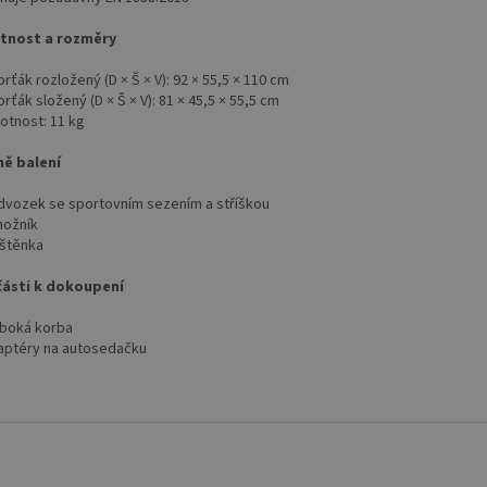
tnost a rozměry
rťák rozložený (D × Š × V): 92 × 55,5 × 110 cm
rťák složený (D × Š × V): 81 × 45,5 × 55,5 cm
otnost: 11 kg
ně balení
dvozek se sportovním sezením a stříškou
nožník
áštěnka
ásti k dokoupení
uboká korba
aptéry na autosedačku