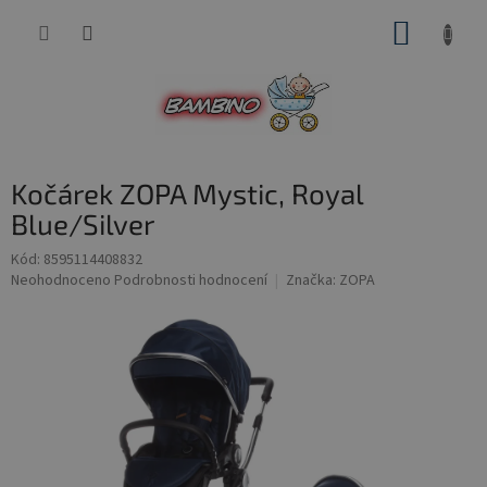
Přejít
NÁKUP
na
obsah
KOŠÍK
Kočárek ZOPA Mystic, Royal
Blue/Silver
Kód:
8595114408832
Průměrné
Neohodnoceno
Podrobnosti hodnocení
Značka:
ZOPA
hodnocení
produktu
je
0,0
z
5
hvězdiček.