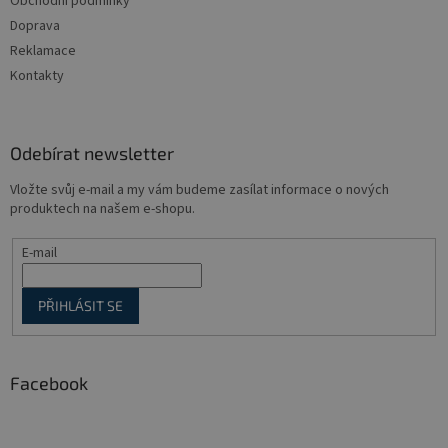
Obchodní podmínky
í
Doprava
Reklamace
Kontakty
Odebírat newsletter
Vložte svůj e-mail a my vám budeme zasílat informace o nových
produktech na našem e-shopu.
E-mail
PŘIHLÁSIT SE
Facebook