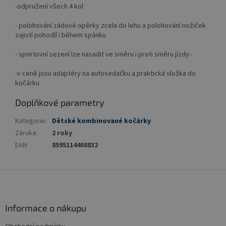
-odpružení všech 4 kol
- polohování zádové opěrky zcela do lehu a polohování nožiček
zajistí pohodlí i během spánku
- sportovní sezení lze nasadit ve směru i proti směru jízdy-
-v ceně jsou adaptéry na autosedačku a praktická vložka do
kočárku
Doplňkové parametry
Kategorie
:
Dětské kombinované kočárky
Záruka
:
2 roky
EAN
:
8595114408832
Z
á
p
a
Informace o nákupu
t