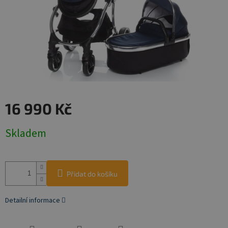
16 990 Kč
Měrná
Skladem
cena:
Přidat do košíku
Detailní informace