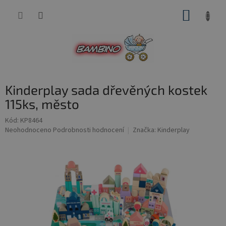
Přejít
NÁKUP
na
obsah
KOŠÍK
Kinderplay sada dřevěných kostek
115ks, město
Kód:
KP8464
Průměrné
Neohodnoceno
Podrobnosti hodnocení
Značka:
Kinderplay
hodnocení
produktu
je
0,0
z
5
hvězdiček.