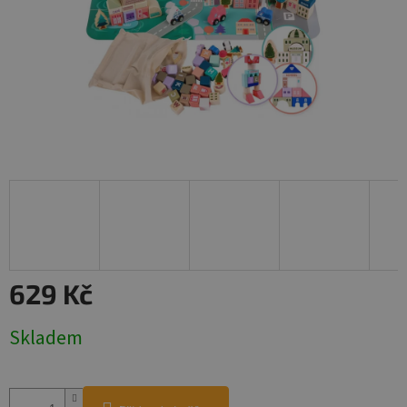
629 Kč
Měrná
Skladem
cena: