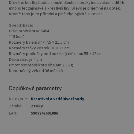
Dřevěné kostky budou sloužit dlouho a poskytnou vašemu dítěti
mnoho let zajímavé a kreativní hry. Dřevo je příjemné na dotek.
Kromě toho je to přírodní a plně ekologická surovina.
Specifikace:
Číslo produktu KP8464
115 kusů
Rozměry balení 37 × 7,5 × 21,5 cm
Rozměry tašky kostek: 30 × 25 cm
Rozměry podložky pod puzzle (celé) jsou 55 × 42 cm
Délka vozu je 4 cm
Hmotnost produktu s obalem 2,5 kg
Doporučený věk od 36 měsíců
Doplňkové parametry
Kategorie
:
Kreativní a vzdělávací sady
Záruka
:
2 roky
EAN
:
5907747601086
Z