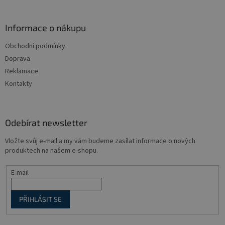
á
p
a
Informace o nákupu
t
Obchodní podmínky
í
Doprava
Reklamace
Kontakty
Odebírat newsletter
Vložte svůj e-mail a my vám budeme zasílat informace o nových
produktech na našem e-shopu.
E-mail
PŘIHLÁSIT SE