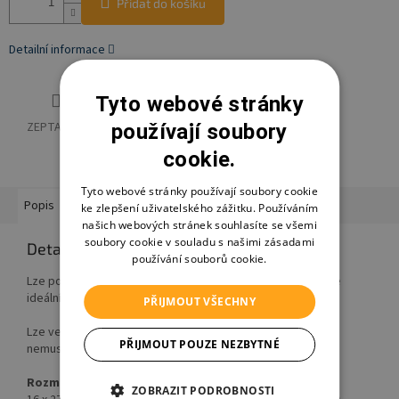
Přidat do košíku
Detailní informace
Tyto webové stránky
ZEPTAT SE
HLÍDAT
SDÍLET
používají soubory
cookie.
Tyto webové stránky používají soubory cookie
Popis
Hodnocení
Diskuze
Ostatní informace
ke zlepšení uživatelského zážitku. Používáním
našich webových stránek souhlasíte se všemi
soubory cookie v souladu s našimi zásadami
Detailní popis produktu
používání souborů cookie.
Lze použít jako praktický koš nebo organizér do kterého je
ideální uložit kosmetiku, pleny atd..
PŘIJMOUT VŠECHNY
Lze velmi snadno čistit a o výdrž motivu se při čištění bát
PŘIJMOUT POUZE NEZBYTNÉ
nemusíte díky odolné grafice IML.
Rozměry
ZOBRAZIT PODROBNOSTI