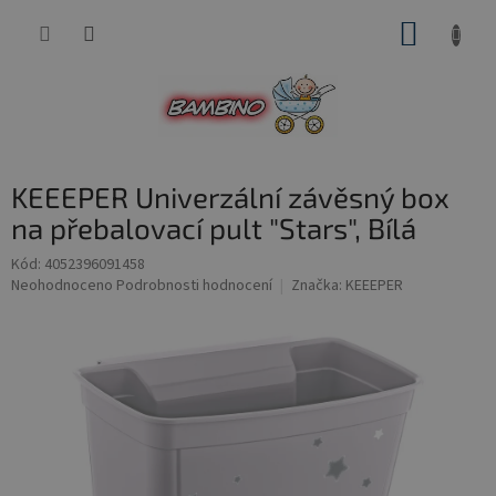
Přejít
NÁKUP
na
obsah
KOŠÍK
KEEEPER Univerzální závěsný box
na přebalovací pult "Stars", Bílá
Kód:
4052396091458
Průměrné
Neohodnoceno
Podrobnosti hodnocení
Značka:
KEEEPER
hodnocení
produktu
je
0,0
z
5
hvězdiček.