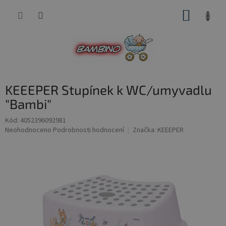
Přejít
NÁKUP
na
obsah
KOŠÍK
KEEEPER Stupínek k WC/umyvadlu
"Bambi"
Kód:
4052396092981
Průměrné
Neohodnoceno
Podrobnosti hodnocení
Značka:
KEEEPER
hodnocení
produktu
je
0,0
z
5
hvězdiček.