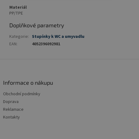
Materiál
PP/TPE
Doplňkové parametry
Kategorie
:
Stupínky k WC a umyvadlu
EAN
:
4052396092981
Z
á
p
a
Informace o nákupu
t
Obchodní podmínky
í
Doprava
Reklamace
Kontakty