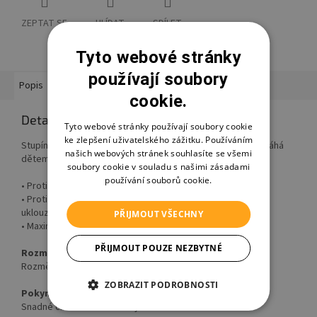
ZEPTAT SE
HLÍDAT
SDÍLET
Tyto webové stránky
používají soubory
Popis
Hodnocení
Diskuze
Ostatní informace
cookie.
Detailní popis produktu
Tyto webové stránky používají soubory cookie
ke zlepšení uživatelského zážitku. Používáním
Stupínek k umyvadlu a k WC s protiskluzovou úpravou pomáhá
našich webových stránek souhlasíte se všemi
dětem bezpečně si osvojovat základní hygienické návyky.
soubory cookie v souladu s našimi zásadami
používání souborů cookie.
• Protiskluzová ochrana podnoží slouží ke stabilitě stoličky
• Protiskluzová ochrana na povrchu stupínku snižuje riziko
uklouznutí
PŘIJMOUT VŠECHNY
• Maximální hmotnost zátěže je 80 Kg
PŘIJMOUT POUZE NEZBYTNÉ
Rozměry produktu
Rozměry 40,5 x 28,5 x 14 cm
ZOBRAZIT PODROBNOSTI
Pokyny k péči
Snadné čištění: otřete vlhkým hadříkem nebo houbou