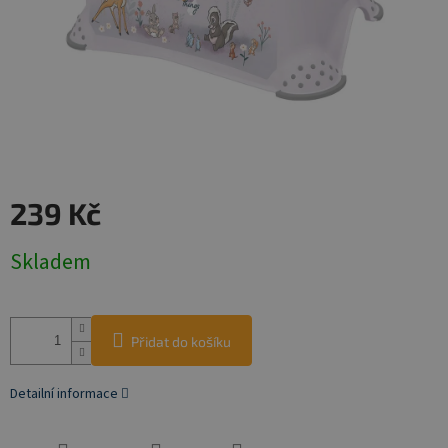
239 Kč
Měrná
Skladem
cena:
Přidat do košíku
Detailní informace