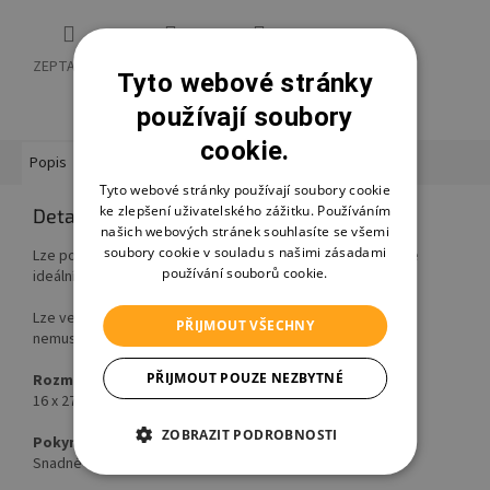
ZEPTAT SE
HLÍDAT
SDÍLET
Tyto webové stránky
používají soubory
cookie.
Popis
Hodnocení
Diskuze
Ostatní informace
Tyto webové stránky používají soubory cookie
ke zlepšení uživatelského zážitku. Používáním
Detailní popis produktu
našich webových stránek souhlasíte se všemi
soubory cookie v souladu s našimi zásadami
Lze použít jako praktický koš nebo organizér do kterého je
používání souborů cookie.
ideální uložit kosmetiku, pleny atd..
Lze velmi snadno čistit a o výdrž motivu se při čištění bát
PŘIJMOUT VŠECHNY
nemusíte díky odolné grafice IML.
PŘIJMOUT POUZE NEZBYTNÉ
Rozměry
16 x 27 x 18 cm
ZOBRAZIT PODROBNOSTI
Pokyny k péči
Snadné čištění: Otřete vlhkým hadříkem nebo houbou