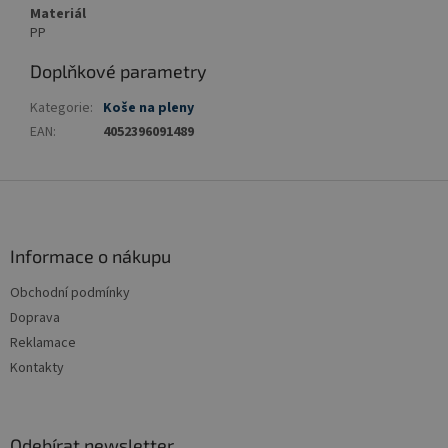
Materiál
PP
Doplňkové parametry
Kategorie
:
Koše na pleny
EAN
:
4052396091489
Z
á
p
a
Informace o nákupu
t
Obchodní podmínky
í
Doprava
Reklamace
Kontakty
Odebírat newsletter