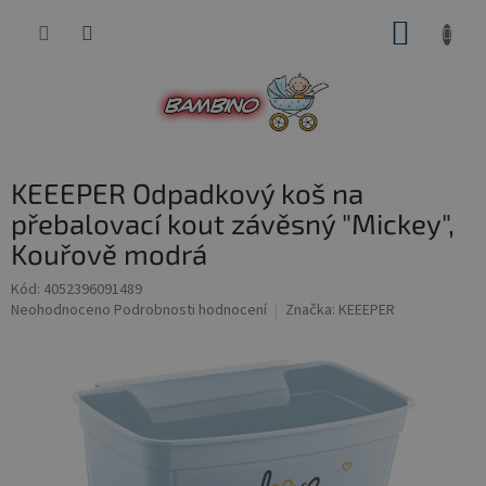
Přejít
NÁKUP
na
obsah
KOŠÍK
KEEEPER Odpadkový koš na
přebalovací kout závěsný "Mickey",
Kouřově modrá
Kód:
4052396091489
Průměrné
Neohodnoceno
Podrobnosti hodnocení
Značka:
KEEEPER
hodnocení
produktu
je
0,0
z
5
hvězdiček.