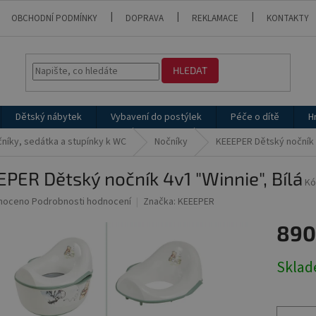
OBCHODNÍ PODMÍNKY
DOPRAVA
REKLAMACE
KONTAKTY
HLEDAT
Dětský nábytek
Vybavení do postýlek
Péče o dítě
H
níky, sedátka a stupínky k WC
Nočníky
KEEEPER Dětský nočník 4
PER Dětský nočník 4v1 "Winnie", Bílá
Kó
né
noceno
Podrobnosti hodnocení
Značka:
KEEEPER
ní
890
u
Měrná
Skla
cena:
ek.