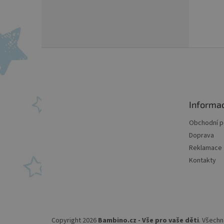
Z
á
p
a
t
Informa
í
Obchodní 
Doprava
Reklamace
Kontakty
Copyright 2026
Bambino.cz - Vše pro vaše děti
. Všechn