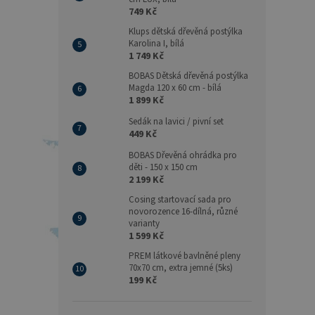
749 Kč
Klups dětská dřevěná postýlka
Karolina I, bílá
1 749 Kč
BOBAS Dětská dřevěná postýlka
Magda 120 x 60 cm - bílá
1 899 Kč
Sedák na lavici / pivní set
449 Kč
BOBAS Dřevěná ohrádka pro
děti - 150 x 150 cm
2 199 Kč
Cosing startovací sada pro
novorozence 16-dílná, různé
varianty
1 599 Kč
PREM látkové bavlněné pleny
70x70 cm, extra jemné (5ks)
199 Kč