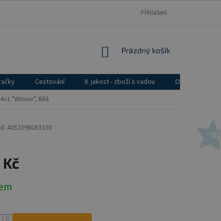
Přihlášení
NÁKUPNÍ
Prázdný košík
KOŠÍK
račky
Cestování
II. jakost - zboží s vadou
Ostatní
v1 "Winnie", Bílá
d:
4052396083330
 Kč
dem