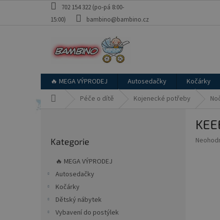
Přejít
702 154 322 (po-pá 8:00-
na
15:00)
bambino@bambino.cz
obsah
🔥 MEGA VÝPRODEJ
Autosedačky
Kočárky
Domů
Péče o dítě
Kojenecké potřeby
Noč
P
KEEE
o
Přeskočit
s
Průměr
Neohod
Kategorie
kategorie
t
hodnoce
r
produkt
🔥 MEGA VÝPRODEJ
a
je
Autosedačky
0,0
n
z
Kočárky
n
5
í
Dětský nábytek
hvězdič
p
Vybavení do postýlek