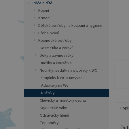
a
Péče o dítě
n
Kojení
e
Krmení
l
Dětské potřeby na koupání a hygienu
Přebalování
Kojenecké potřeby
Kosmetika a zdraví
Deky a zavinovačky
Dudlíky a kousátka
Nočníky, sedátka a stupínky k WC
Stupínky k WC a umyvadlu
Adaptéry na WC
Nočníky
Chůvičky a monitory dechu
Kojenecké váhy
Popi
Odsávačky hlenů
Teploměry
Det