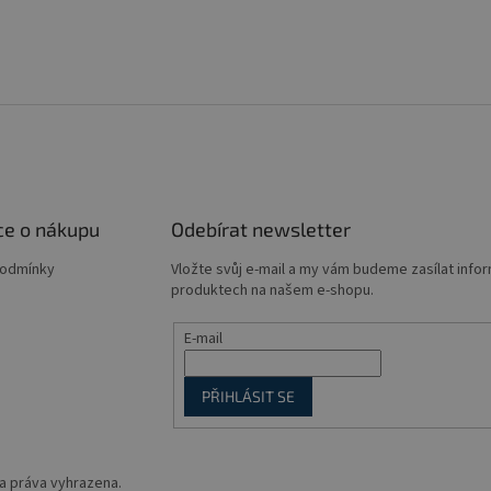
ce o nákupu
Odebírat newsletter
podmínky
Vložte svůj e-mail a my vám budeme zasílat info
produktech na našem e-shopu.
E-mail
PŘIHLÁSIT SE
a práva vyhrazena.