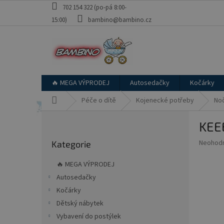
Přejít
702 154 322 (po-pá 8:00-
na
15:00)
bambino@bambino.cz
obsah
🔥 MEGA VÝPRODEJ
Autosedačky
Kočárky
Domů
Péče o dítě
Kojenecké potřeby
Noč
P
KEEE
o
Přeskočit
s
Průměr
Neohod
Kategorie
kategorie
t
hodnoce
r
produkt
🔥 MEGA VÝPRODEJ
a
je
Autosedačky
0,0
n
z
Kočárky
n
5
í
Dětský nábytek
hvězdič
p
Vybavení do postýlek