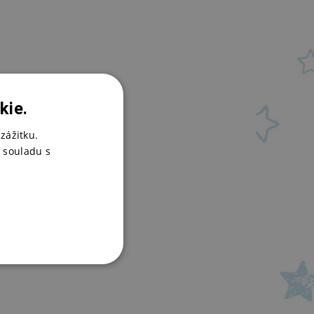
kie.
zážitku.
 souladu s