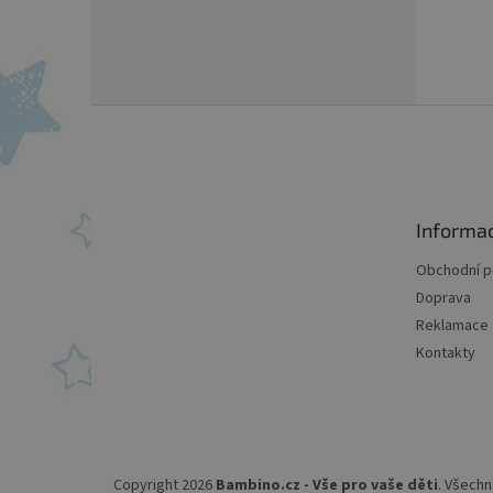
Z
á
p
a
t
Informa
í
Obchodní 
Doprava
Reklamace
Kontakty
Copyright 2026
Bambino.cz - Vše pro vaše děti
. Všechn