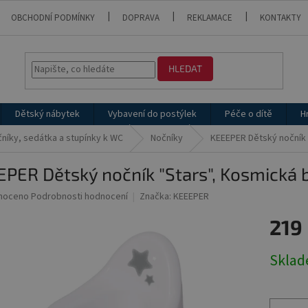
OBCHODNÍ PODMÍNKY
DOPRAVA
REKLAMACE
KONTAKTY
HLEDAT
Dětský nábytek
Vybavení do postýlek
Péče o dítě
H
níky, sedátka a stupínky k WC
Nočníky
KEEEPER Dětský nočník "
PER Dětský nočník "Stars", Kosmická b
né
noceno
Podrobnosti hodnocení
Značka:
KEEEPER
ní
219
u
Měrná
Skla
cena:
ek.