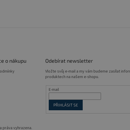
ce o nákupu
Odebírat newsletter
podmínky
Vložte svůj e-mail a my vám budeme zasílat info
produktech na našem e-shopu.
E-mail
PŘIHLÁSIT SE
a práva vyhrazena.