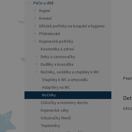
a
Péče o dítě
n
Kojení
e
Krmení
l
Dětské potřeby na koupání a hygienu
Přebalování
Kojenecké potřeby
Kosmetika a zdraví
Deky a zavinovačky
Dudlíky a kousátka
Nočníky, sedátka a stupínky k WC
Popi
Stupínky k WC a umyvadlu
Adaptéry na WC
Nočníky
Det
Chůvičky a monitory dechu
Děts
Kojenecké váhy
Odsávačky hlenů
Teploměry