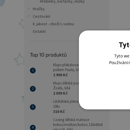
Hřebínky, kartáčky, nůžky
Hračky
Cestování
II. jakost - zboží s vadou
Ostatní
Tyt
Top 10 produktů
Tyto we
Používání
Klups přebalovací komoda s
pultem Paula, bílá
2 999 Kč
Klups dětská postýlka Safari
Žirafa, bílá
2 099 Kč
Libštátská plena 70x70 - balení
10ks
310 Kč
Cosing dětská matrace
kokos/molitan/kokos 120x60x8
cm LUX, bílá