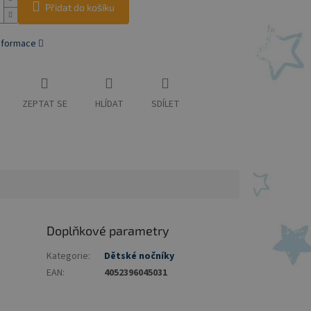
Přidat do košíku
informace
ZEPTAT SE
HLÍDAT
SDÍLET
Doplňkové parametry
Kategorie
:
Dětské nočníky
EAN
:
4052396045031