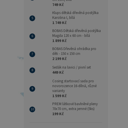
749 Kč
Klups dětská dřevěná postýlka
Karolina I, bílá
1 749 Kč
BOBAS Dětská dřevěná postýlka
Magda 120 x 60 cm - bílá
1 899 Kč
BOBAS Dřevěná ohrádka pro
děti - 150 x 150 cm
2 199 Kč
Sedák na lavici / pivní set
449 Kč
Cosing startovací sada pro
novorozence 16-dílná, různé
varianty
1 599 Kč
PREM látkové bavlněné pleny
70x70 cm, extra jemné (5ks)
199 Kč