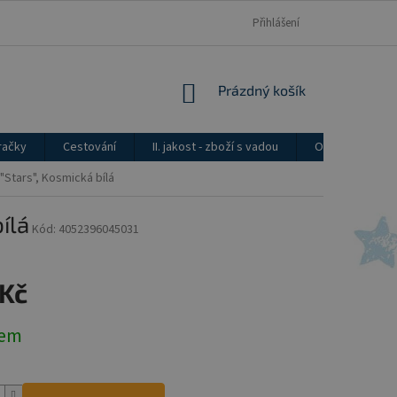
Přihlášení
NÁKUPNÍ
Prázdný košík
KOŠÍK
račky
Cestování
II. jakost - zboží s vadou
Ostatní
Stars", Kosmická bílá
ílá
Kód:
4052396045031
 Kč
dem