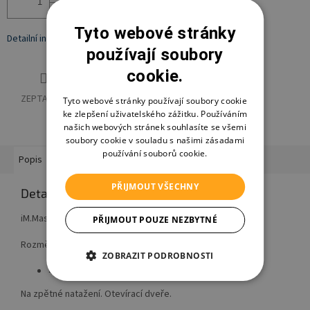
Přidat do košíku
Tyto webové stránky
Detailní informace
používají soubory
cookie.
ZEPTAT SE
HLÍDAT
SDÍLET
Tyto webové stránky používají soubory cookie
ke zlepšení uživatelského zážitku. Používáním
našich webových stránek souhlasíte se všemi
soubory cookie v souladu s našimi zásadami
používání souborů cookie.
Popis
Hodnocení
Diskuze
PŘIJMOUT VŠECHNY
Detailní popis produktu
iM.Master Stavebnice závodní auto červené.
PŘIJMOUT POUZE NEZBYTNÉ
Rozměry 25x11,4x6,6 cm.
ZOBRAZIT PODROBNOSTI
437 dílků.
Na zpětné natažení. Otevírací dveře.