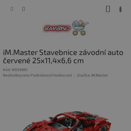
Přejít
NÁKUP
na
obsah
KOŠÍK
iM.Master Stavebnice závodní auto
červené 25x11,4x6,6 cm
Kód:
W039480
Průměrné
Neohodnoceno
Podrobnosti hodnocení
Značka:
iM.Master
hodnocení
produktu
je
0,0
z
5
hvězdiček.