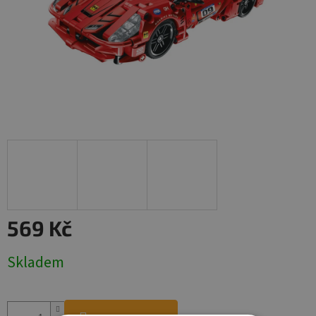
569 Kč
Měrná
Skladem
cena: