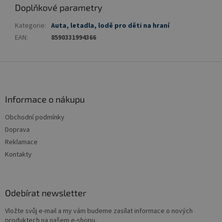
Doplňkové parametry
Kategorie
:
Auta, letadla, lodě pro děti na hraní
EAN
:
8590331994366
Z
á
p
a
Informace o nákupu
t
Obchodní podmínky
í
Doprava
Reklamace
Kontakty
Odebírat newsletter
Vložte svůj e-mail a my vám budeme zasílat informace o nových
produktech na našem e-shopu.