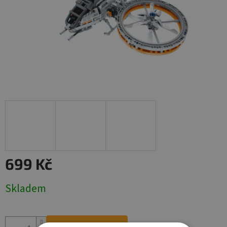
699 Kč
Měrná
Skladem
cena: