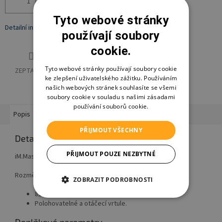
Přidat do košíku
Tyto webové stránky
Detailní informace
používají soubory
cookie.
Tyto webové stránky používají soubory cookie
ZEPTAT SE
HLÍDAT
SDÍLET
ke zlepšení uživatelského zážitku. Používáním
našich webových stránek souhlasíte se všemi
soubory cookie v souladu s našimi zásadami
používání souborů cookie.
Popis
Hodnocení
Diskuze
PŘIJMOUT VŠECHNY
Detailní popis produktu
PŘIJMOUT POUZE NEZBYTNÉ
iM.Master Stavebnice vrtulník.
Rozměry 44,2x51,2x17,5 cm.
ZOBRAZIT PODROBNOSTI
817 dílků.
Polohovatelné a otáčecí vrtule.