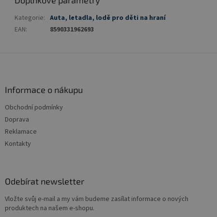
Doplňkové parametry
Kategorie
:
Auta, letadla, lodě pro děti na hraní
EAN
:
8590331962693
Z
á
p
a
Informace o nákupu
t
Obchodní podmínky
í
Doprava
Reklamace
Kontakty
Odebírat newsletter
Vložte svůj e-mail a my vám budeme zasílat informace o nových
produktech na našem e-shopu.