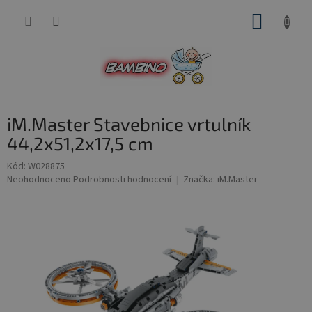
Přejít
NÁKUP
na
obsah
KOŠÍK
iM.Master Stavebnice vrtulník
44,2x51,2x17,5 cm
Kód:
W028875
Průměrné
Neohodnoceno
Podrobnosti hodnocení
Značka:
iM.Master
hodnocení
produktu
je
0,0
z
5
hvězdiček.