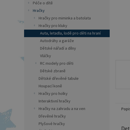
a
Péče o dítě
n
Hračky
e
Hračky pro miminka a batolata
l
Hračky pro kluky
Auta, letadla, lodě pro děti na hraní
Autodráhy a garáže
Dětské nářadí a dílny
Vláčky
RC modely pro děti
Dětské zbraně
Dětské dřevěné tabule
Houpací koně
Hračky pro holky
Interaktivní hračky
Hračky na zahradu a na ven
Popi
Dřevěné hračky
Plyšové hračky
Det