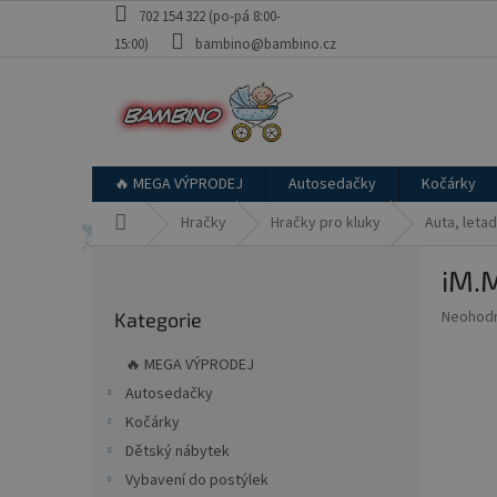
Přejít
702 154 322 (po-pá 8:00-
na
15:00)
bambino@bambino.cz
obsah
🔥 MEGA VÝPRODEJ
Autosedačky
Kočárky
Domů
Hračky
Hračky pro kluky
Auta, letad
P
iM.
o
Přeskočit
s
Průměr
Neohod
Kategorie
kategorie
t
hodnoce
r
produkt
🔥 MEGA VÝPRODEJ
a
je
Autosedačky
0,0
n
z
Kočárky
n
5
í
Dětský nábytek
hvězdič
p
Vybavení do postýlek