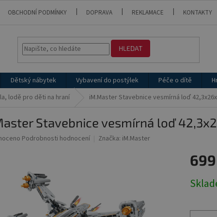
OBCHODNÍ PODMÍNKY
DOPRAVA
REKLAMACE
KONTAKTY
HLEDAT
Dětský nábytek
Vybavení do postýlek
Péče o dítě
H
la, lodě pro děti na hraní
iM.Master Stavebnice vesmírná loď 42,3x26
Master Stavebnice vesmírná loď 42,3x
né
noceno
Podrobnosti hodnocení
Značka:
iM.Master
ní
699
u
Měrná
Skla
cena:
ek.