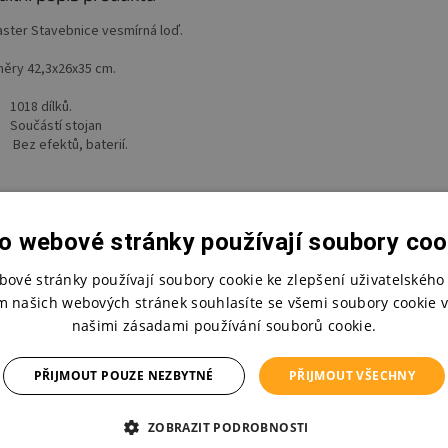
aster Stavebnice vesmírná loď.
ěry 42,3x26x35 cm.
1018 dílků.
Součástí stojan
Bez efektů, baterií.
o webové stránky používají soubory coo
bové stránky používají soubory cookie ke zlepšení uživatelského 
m našich webových stránek souhlasíte se všemi soubory cookie v
našimi zásadami používání souborů cookie.
PŘIJMOUT POUZE NEZBYTNÉ
PŘIJMOUT VŠECHNY
ZOBRAZIT PODROBNOSTI