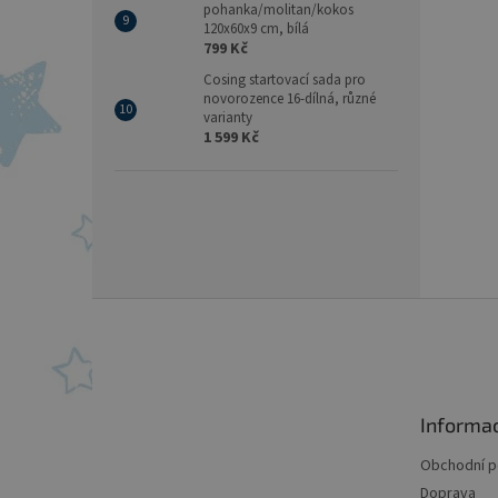
pohanka/molitan/kokos
120x60x9 cm, bílá
799 Kč
Cosing startovací sada pro
novorozence 16-dílná, různé
varianty
1 599 Kč
Z
á
p
a
t
Informa
í
Obchodní 
Doprava