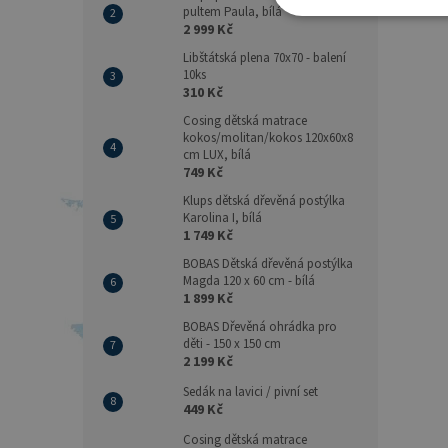
pultem Paula, bílá
2 999 Kč
Libštátská plena 70x70 - balení
10ks
310 Kč
Cosing dětská matrace
kokos/molitan/kokos 120x60x8
cm LUX, bílá
749 Kč
Klups dětská dřevěná postýlka
Karolina I, bílá
1 749 Kč
BOBAS Dětská dřevěná postýlka
Magda 120 x 60 cm - bílá
1 899 Kč
BOBAS Dřevěná ohrádka pro
děti - 150 x 150 cm
2 199 Kč
Sedák na lavici / pivní set
449 Kč
Cosing dětská matrace