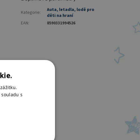
Auta, letadla, lodě pro
Kategorie
:
děti na hraní
EAN
:
8590331994526
kie.
zážitku.
 souladu s