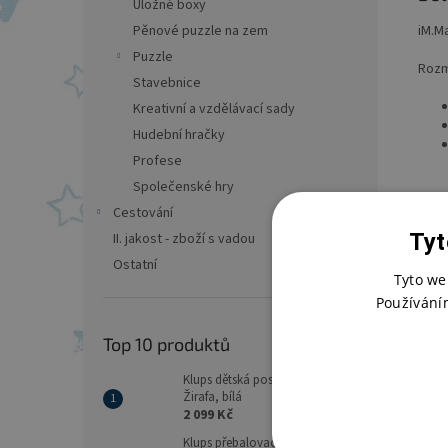
Úložné boxy
iM.M
Pěnové puzzle na zem
Puzzle
Rozm
Stavebnice
Kreativní a vzdělávací sady
Hudební hračky
Profese
Společenské hry
Cestování
Tyt
II. jakost - zboží s vadou
Ostatní
Tyto we
Používání
Top 10 produktů
Klups dětská postýlka Safari
Žirafa, bílá
2 099 Kč
Klups přebalovací komoda s