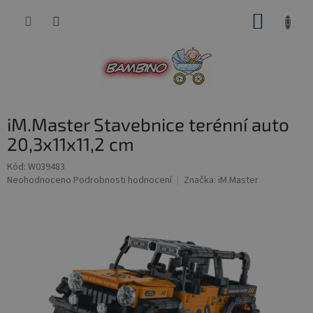
Přejít
NÁKUP
na
obsah
KOŠÍK
iM.Master Stavebnice terénní auto
20,3x11x11,2 cm
Kód:
W039483
Průměrné
Neohodnoceno
Podrobnosti hodnocení
Značka:
iM.Master
hodnocení
produktu
je
0,0
z
5
hvězdiček.