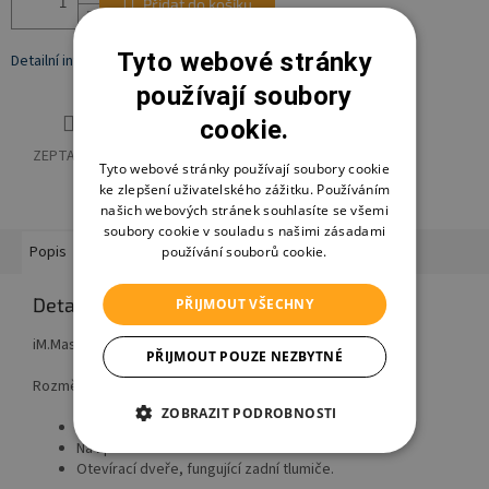
Přidat do košíku
Tyto webové stránky
Detailní informace
používají soubory
cookie.
ZEPTAT SE
HLÍDAT
SDÍLET
Tyto webové stránky používají soubory cookie
ke zlepšení uživatelského zážitku. Používáním
našich webových stránek souhlasíte se všemi
soubory cookie v souladu s našimi zásadami
Popis
Hodnocení
Diskuze
používání souborů cookie.
Detailní popis produktu
PŘIJMOUT VŠECHNY
iM.Master Stavebnice terénní auto.
PŘIJMOUT POUZE NEZBYTNÉ
Rozměry 20,3x11x11,2 cm.
ZOBRAZIT PODROBNOSTI
434 dílků.
Na zpětné natažení.
Otevírací dveře, fungující zadní tlumiče.