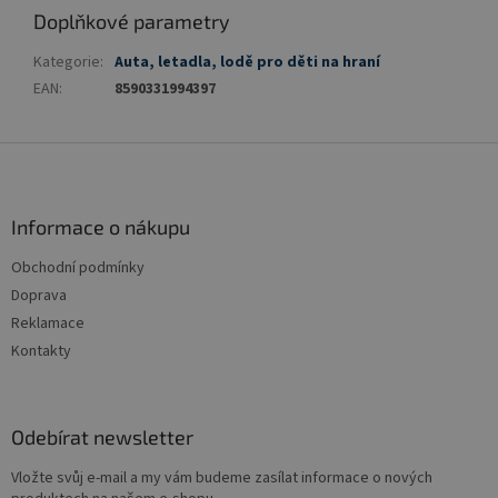
Doplňkové parametry
Kategorie
:
Auta, letadla, lodě pro děti na hraní
EAN
:
8590331994397
Z
á
p
a
Informace o nákupu
t
Obchodní podmínky
í
Doprava
Reklamace
Kontakty
Odebírat newsletter
Vložte svůj e-mail a my vám budeme zasílat informace o nových