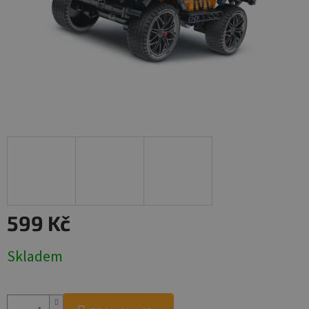
599 Kč
Měrná
Skladem
cena: