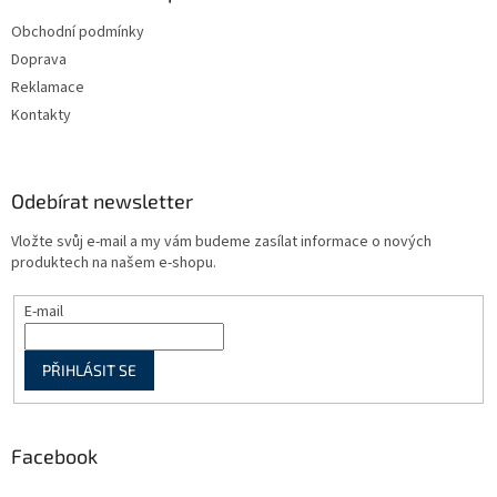
t
Obchodní podmínky
í
Doprava
Reklamace
Kontakty
Odebírat newsletter
Vložte svůj e-mail a my vám budeme zasílat informace o nových
produktech na našem e-shopu.
E-mail
PŘIHLÁSIT SE
Facebook