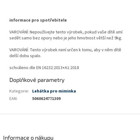
informace pro spotřebitele
VAROVÁNÍ: Nepoužívejte tento výrobek, pokud vaše dítě umí
sedět samo bez opory nebo je jeho hmotnost větší než 9kg.
VAROVÁNÍ: Tento výrobek není určen k tomu, aby v něm dítě
delší dobu spalo.
schváleno dle EN 16232:2013+A1:2018
Doplňkové parametry
Kategorie
:
Lehátka pro miminka
EAN
:
5060624771309
Z
á
p
a
Informace o nákupu