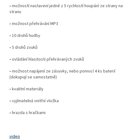
•
možností nastavení jedné z 5 rychlostí houpání ze strany na
stranu
•
možnost přehrávání MP3
•
10 druhů hudby
•
5 druhů zvuků
•
ovládání hlasitosti přehrávaných zvuků
•
možnost napájení ze zásuvky, nebo pomocí 4 ks baterií
(dokupují se samostatně)
•
kvalitní materiály
•
vyjímatelná vnitřní vložka
•
hrazda s hračkami
video