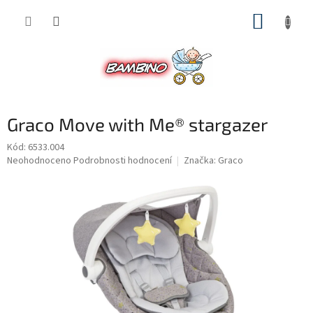
Přejít
NÁKUP
na
obsah
KOŠÍK
Graco Move with Me® stargazer
Kód:
6533.004
Průměrné
Neohodnoceno
Podrobnosti hodnocení
Značka:
Graco
hodnocení
produktu
je
0,0
z
5
hvězdiček.