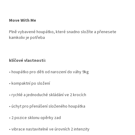
Move With Me
Plně vybavené houpátko, které snadno složíte a přenesete
kamkoliv je potřeba
klíčové vlastnosti:
•
houpátko pro děti od narození do váhy 9kg
•
kompaktní po složení
•
rychlé a jednoduché skládání ve 2 krocích
•
úchyt pro přenášení složeného houpátka
•
2 pozice sklonu opěrky zad
•
vibrace nastavitelné ve úrovních 2 intenzity