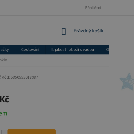
Přihlášení
NÁKUPNÍ
Prázdný košík
KOŠÍK
račky
Cestování
II. jakost - zboží s vadou
Ostatní
okie
e
Kód:
5350555018087
 Kč
dem