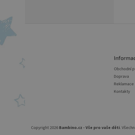
Z
á
p
a
t
Informa
í
Obchodní 
Doprava
Reklamace
Kontakty
Copyright 2026
Bambino.cz - Vše pro vaše děti
. Všechn