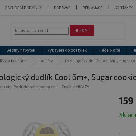
OBCHODNÍ PODMÍNKY
DOPRAVA
REKLAMACE
KONTAKTY
HLEDAT
Dětský nábytek
Vybavení do postýlek
Péče o dítě
H
líky a kousátka
Dudlíky
Fyziologický dudlík Cool 6m+, Sugar co
ologický dudlík Cool 6m+, Sugar cooki
né
noceno
Podrobnosti hodnocení
Značka:
NUVITA
ní
159
u
Měrná
Skla
cena:
ek.