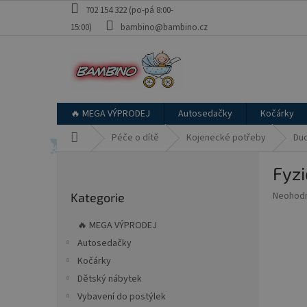
Přejít
702 154 322 (po-pá 8:00-
na
15:00)
bambino@bambino.cz
obsah
🔥 MEGA VÝPRODEJ
Autosedačky
Kočárky
Domů
Péče o dítě
Kojenecké potřeby
Dud
P
Fyzi
o
Přeskočit
s
Průměr
Neohod
Kategorie
kategorie
t
hodnoce
r
produkt
🔥 MEGA VÝPRODEJ
a
je
Autosedačky
0,0
n
z
Kočárky
n
5
í
Dětský nábytek
hvězdič
p
Vybavení do postýlek