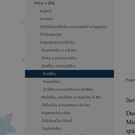
a
Péče o dítě
n
Kojení
e
Krmení
l
Dětské potřeby na koupání a hygienu
Přebalování
Kojenecké potřeby
Kosmetika a zdraví
Deky a zavinovačky
Dudlíky a kousátka
Dudlíky
Popi
Kousátka
Držáky a pouzdra na dudlíky
Nočníky, sedátka a stupínky k WC
Det
Chůvičky a monitory dechu
Dud
Kojenecké váhy
Mno
Odsávačky hlenů
Teploměry
spá