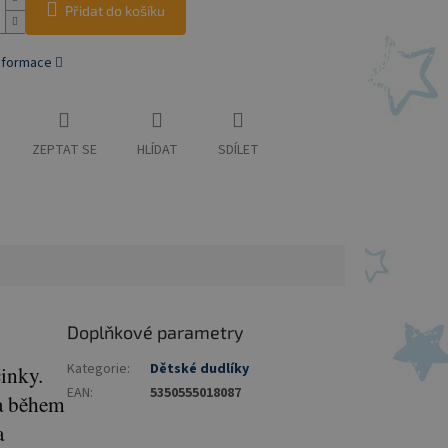
Přidat do košíku
informace
ZEPTAT SE
HLÍDAT
SDÍLET
Doplňkové parametry
Kategorie
:
Dětské dudlíky
inky.
EAN
:
5350555018087
na během
a