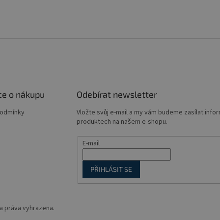
ce o nákupu
Odebírat newsletter
podmínky
Vložte svůj e-mail a my vám budeme zasílat info
produktech na našem e-shopu.
E-mail
PŘIHLÁSIT SE
a práva vyhrazena.