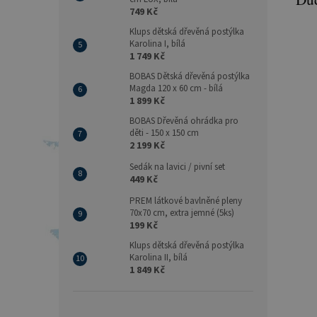
749 Kč
Klups dětská dřevěná postýlka
Karolina I, bílá
1 749 Kč
BOBAS Dětská dřevěná postýlka
Magda 120 x 60 cm - bílá
1 899 Kč
BOBAS Dřevěná ohrádka pro
děti - 150 x 150 cm
2 199 Kč
Sedák na lavici / pivní set
449 Kč
PREM látkové bavlněné pleny
70x70 cm, extra jemné (5ks)
199 Kč
Klups dětská dřevěná postýlka
Karolina II, bílá
1 849 Kč