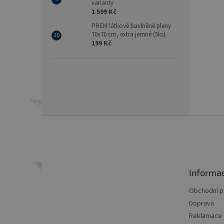
varianty
1 599 Kč
PREM látkové bavlněné pleny
70x70 cm, extra jemné (5ks)
199 Kč
Z
á
p
a
t
Informa
í
Obchodní 
Doprava
Reklamace