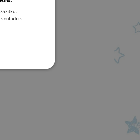
 o
zážitku.
 souladu s
o 99,99%.