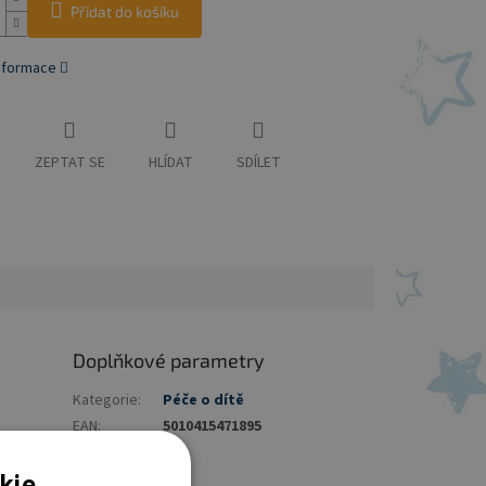
Přidat do košíku
informace
ZEPTAT SE
HLÍDAT
SDÍLET
Doplňkové parametry
Kategorie
:
Péče o dítě
EAN
:
5010415471895
ů. Jejich
málně
kie.