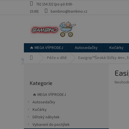
Přejít
702 154 322 (po-pá 8:00-
na
15:00)
bambino@bambino.cz
obsah
🔥 MEGA VÝPRODEJ
Autosedačky
Kočárky
Domů
Péče o dítě
Easigrip™Široké lžičky 4m+, 5
P
Easi
o
Přeskočit
s
Průměr
Neohod
Kategorie
kategorie
t
hodnoce
r
produkt
🔥 MEGA VÝPRODEJ
a
je
Autosedačky
0,0
n
z
Kočárky
n
5
í
Dětský nábytek
hvězdič
p
Vybavení do postýlek