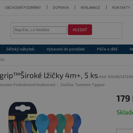
OBCHODNÍ PODMÍNKY
DOPRAVA
REKLAMACE
KONTAKTY
HLEDAT
Dětský nábytek
Vybavení do postýlek
Péče o dítě
H
 ks
grip™Široké lžičky 4m+, 5 ks
Kód:
501041547189
né
noceno
Podrobnosti hodnocení
Značka:
Tommee Tippee
ní
179
u
Měrná
Skla
cena:
ek.