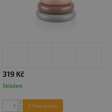
319 Kč
Měrná
Skladem
cena:
Přidat do košíku