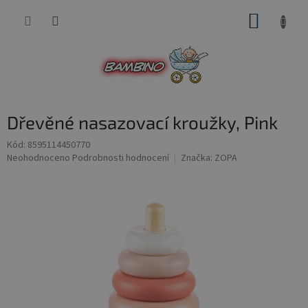
Přejít
NÁKUP
na
obsah
KOŠÍK
Dřevěné nasazovací kroužky, Pink
Kód:
8595114450770
Průměrné
Neohodnoceno
Podrobnosti hodnocení
Značka:
ZOPA
hodnocení
produktu
je
0,0
z
5
hvězdiček.