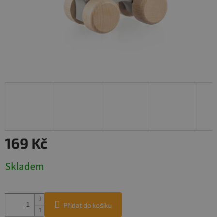
169 Kč
Měrná
Skladem
cena:
Přidat do košíku