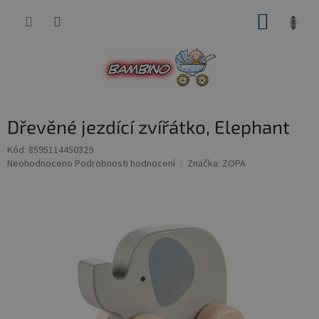
Přejít
NÁKUP
na
obsah
KOŠÍK
Dřevěné jezdící zvířátko, Elephant
Kód:
8595114450329
Průměrné
Neohodnoceno
Podrobnosti hodnocení
Značka:
ZOPA
hodnocení
produktu
je
0,0
z
5
hvězdiček.