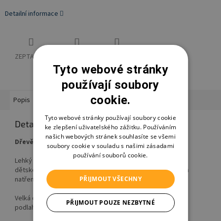
Detailní informace
ZEPTAT SE
HLÍDAT
SDÍLET
Tyto webové stránky
používají soubory
cookie.
Popis
Hodnocení
Diskuze
Značka
Ostatní informace
Tyto webové stránky používají soubory cookie
Detailní popis produktu
ke zlepšení uživatelského zážitku. Používáním
našich webových stránek souhlasíte se všemi
Dřevěný jezdící slon pro malé děti.
soubory cookie v souladu s našimi zásadami
používání souborů cookie.
Lehký a kompaktní jezdící slon je ideální hračkou pro malé
dětské ručičky. Je vyrobený z přírodního kvalitního dřeva a
PŘIJMOUT VŠECHNY
natřený barvami na vodní bázi.
Velká odolná kolečka hravě zvládnou koberec, dřevěnou
PŘIJMOUT POUZE NEZBYTNÉ
podlahu i terén dětského hřiště.