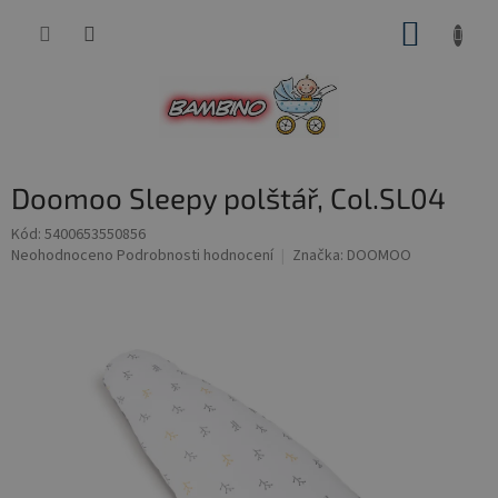
Přejít
NÁKUP
na
obsah
KOŠÍK
Doomoo Sleepy polštář, Col.SL04
Kód:
5400653550856
Průměrné
Neohodnoceno
Podrobnosti hodnocení
Značka:
DOOMOO
hodnocení
produktu
je
0,0
z
5
hvězdiček.