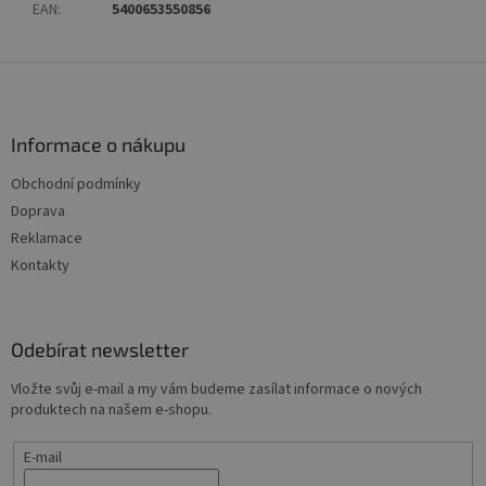
EAN
:
5400653550856
Z
á
p
a
Informace o nákupu
t
Obchodní podmínky
í
Doprava
Reklamace
Kontakty
Odebírat newsletter
Vložte svůj e-mail a my vám budeme zasílat informace o nových
produktech na našem e-shopu.
E-mail