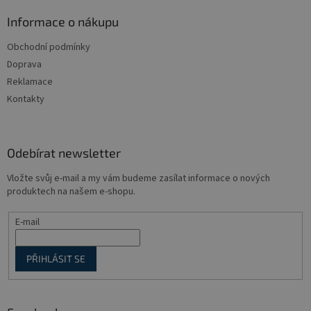
p
a
Informace o nákupu
t
Obchodní podmínky
í
Doprava
Reklamace
Kontakty
Odebírat newsletter
Vložte svůj e-mail a my vám budeme zasílat informace o nových
produktech na našem e-shopu.
E-mail
PŘIHLÁSIT SE