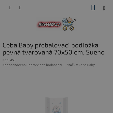
Přejít
NÁKUP
na
obsah
KOŠÍK
Ceba Baby přebalovací podložka
pevná tvarovaná 70x50 cm, Sueno
Kód:
465
Průměrné
Neohodnoceno
Podrobnosti hodnocení
Značka:
Ceba Baby
hodnocení
produktu
je
0,0
z
5
hvězdiček.