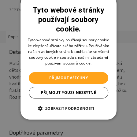
Tyto webové stránky
ZEPTAT SE
HLÍDAT
SDÍLET
používají soubory
cookie.
Popis
Hodnocení
Diskuze
Ostatní informace
Tyto webové stránky používají soubory cookie
ke zlepšení uživatelského zážitku. Používáním
Detailní popis produktu
našich webových stránek souhlasíte se všemi
soubory cookie v souladu s našimi zásadami
Malá měkká přebalovací podložka na komodu - měkká
používání souborů cookie.
dětská přebalovací podložka, vyplněná dutým vláknem,
vhodná na komody a přebalovací nábytek. Provedená z
PŘIJMOUT VŠECHNY
kvalitní atestované fólie, neobsahuje škodlivé látky, bez
ftalátů. Díky tomu je bezpečná i pro nejcitlivější pokožku.
PŘIJMOUT POUZE NEZBYTNÉ
Rozměry: (šířka/výška) 50 x 70 cm
ZOBRAZIT PODROBNOSTI
Doplňkové parametry