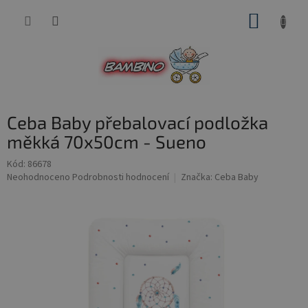
Přejít
NÁKUP
na
obsah
KOŠÍK
Ceba Baby přebalovací podložka
měkká 70x50cm - Sueno
Kód:
86678
Průměrné
Neohodnoceno
Podrobnosti hodnocení
Značka:
Ceba Baby
hodnocení
produktu
je
0,0
z
5
hvězdiček.