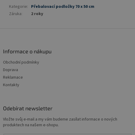
Kategorie
:
Přebalovací podložky 70 x 50 cm
Záruka
:
2 roky
Z
á
p
a
Informace o nákupu
t
Obchodní podmínky
í
Doprava
Reklamace
Kontakty
Odebírat newsletter
Vložte svůj e-mail a my vám budeme zasílat informace o nových
produktech na našem e-shopu.