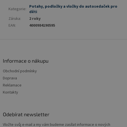
Potahy, podložky a vložky do autosedaček pro
Kategorie
:
děti
Záruka
:
2 roky
EAN
:
4000984190595
Z
á
p
a
Informace o nákupu
t
Obchodní podmínky
í
Doprava
Reklamace
Kontakty
Odebírat newsletter
Vložte svůj e-mail a my vám budeme zasílat informace o nových