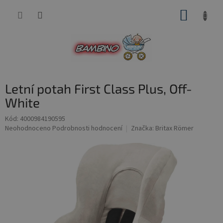
Přejít
NÁKUP
na
obsah
KOŠÍK
Letní potah First Class Plus, Off-
White
Kód:
4000984190595
Průměrné
Neohodnoceno
Podrobnosti hodnocení
Značka:
Britax Römer
hodnocení
produktu
je
0,0
z
5
hvězdiček.