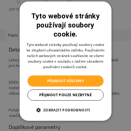
ZEPTAT SE
HLÍDAT
SDÍLET
Tyto webové stránky
používají soubory
cookie.
Popis
Hodnocení
Diskuze
Ostatní informace
Tyto webové stránky používají soubory cookie
Detailní popis produktu
ke zlepšení uživatelského zážitku. Používáním
našich webových stránek souhlasíte se všemi
Letní potah na autosedačky řady First Class vyvinutý speciálně
soubory cookie v souladu s našimi zásadami
pro horké letní dny.
používání souborů cookie.
PŘIJMOUT VŠECHNY
Dítěti zaručuje maximální pohodlí i díky příjemnému froté
materiálu (80 % bavlna, 20 % polyester), který dobře saje
vlhkost a chrání tak dítě před nadměrným pocením či přehřátím.
PŘIJMOUT POUZE NEZBYTNÉ
Potah zároveň slouží jako ochrana autosedačky před
ZOBRAZIT PODROBNOSTI
znečištěním a lze jej bez problémů prát při teplotě 60 °C.
Doplňkové parametry