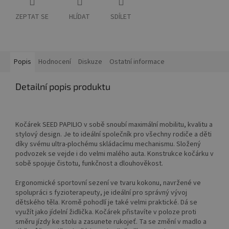
ZEPTAT SE
HLÍDAT
SDÍLET
Popis
Hodnocení
Diskuze
Ostatní informace
Detailní popis produktu
Kočárek SEED PAPILIO v sobě snoubí maximální mobilitu, kvalitu a
stylový design. Je to ideální společník pro všechny rodiče a děti
díky svému ultra-plochému skládacímu mechanismu. Složený
podvozek se vejde i do velmi malého auta. Konstrukce kočárku v
sobě spojuje čistotu, funkčnost a dlouhověkost.
Ergonomické sportovní sezení ve tvaru kokonu, navržené ve
spolupráci s fyzioterapeuty, je ideální pro správný vývoj
dětského těla. Kromě pohodlí je také velmi praktické. Dá se
využít jako jídelní židlička. Kočárek přistavíte v poloze proti
směru jízdy ke stolu a zasunete rukojeť. Ta se změní v madlo a