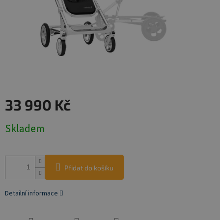
33 990 Kč
Měrná
Skladem
cena:
Přidat do košíku
Detailní informace