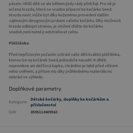
pásem. Větší děti se ale během jízdy rády přidržují. Pro ně je
určena hrazda, která se snadno připevní ke kočárku Seed.
Hrazda navíc může být díky koženému provedení dalším
zajímavým designovým prvkem vašeho kočárku. Díky možnosti
hrazdu odklopit stranou, je vložení dítěte do kočárku
snadné,není nutné ji odstraňovat celou.
Pláštěnka
Před nepříznivým počasím ochrání vaše děti kvalitní pláštěnka,
kterou lze na kočárek Seed jednoduše nasadit. K dítěti
nepronikne ani dešťová kapka, chráněno je také před větrem
nebo sněhem, a přitom mu díky průhlednému materiálu nic
nebrání ve výhledu.
Doplňkové parametry
Dětské kočárky, doplňky ke kočárkům a
Kategorie
:
příslušenství
EAN
:
8595114409563
Z