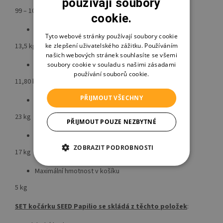
používají soubory
99 – 102 cm
cookie.
Váha výrobku
Tyto webové stránky používají soubory cookie
ke zlepšení uživatelského zážitku. Používáním
13,5 kg
našich webových stránek souhlasíte se všemi
soubory cookie v souladu s našimi zásadami
Hmotnost podvozku a koleček
používání souborů cookie.
11,80 kg
PŘIJMOUT VŠECHNY
Maximální nosnost
23 kg
PŘIJMOUT POUZE NEZBYTNÉ
Maximální hmotnost dítěte
ZOBRAZIT PODROBNOSTI
17 kg
Maximální hmotnost v košíku
5 kg
SET kočárku SEED Papilio se skládá z těchto položek
: