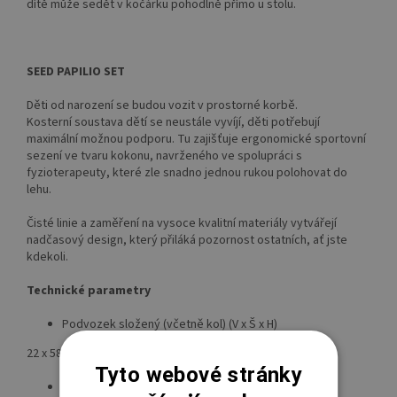
dítě může sedět v kočárku pohodlně přímo u stolu.
SEED PAPILIO SET
Děti od narození se budou vozit v prostorné korbě.
Kosterní soustava dětí se neustále vyvíjí, děti potřebují
maximální možnou podporu. Tu zajišťuje ergonomické sportovní
sezení ve tvaru kokonu, navrženého ve spolupráci s
fyzioterapeuty, které zle snadno jednou rukou polohovat do
lehu.
Čisté linie a zaměření na vysoce kvalitní materiály vytvářejí
nadčasový design, který přiláká pozornost ostatních, ať jste
kdekoli.
Technické parametry
Podvozek složený (včetně kol) (V x Š x H)
22 x 58 x 83 cm
Tyto webové stránky
Výška rukojeti