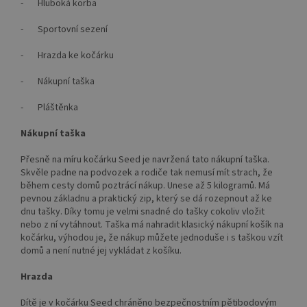
- Hluboká korba
- Sportovní sezení
- Hrazda ke kočárku
- Nákupní taška
- Pláštěnka
Nákupní taška
Přesně na míru kočárku Seed je navržená tato nákupní taška.
Skvěle padne na podvozek a rodiče tak nemusí mít strach, že
během cesty domů poztrácí nákup. Unese až 5 kilogramů. Má
pevnou základnu a praktický zip, který se dá rozepnout až ke
dnu tašky. Díky tomu je velmi snadné do tašky cokoliv vložit
nebo z ní vytáhnout. Taška má nahradit klasický nákupní košík na
kočárku, výhodou je, že nákup můžete jednoduše i s taškou vzít
domů a není nutné jej vykládat z košíku.
Hrazda
Dítě je v kočárku Seed chráněno bezpečnostním pětibodovým