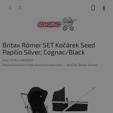
Přejít
NÁKUP
na
obsah
KOŠÍK
Britax Römer SET Kočárek Seed
Papilio Silver, Cognac/Black
Kód:
8595114409563
Průměrné
Neohodnoceno
Podrobnosti hodnocení
Značka:
Britax Römer
hodnocení
produktu
je
0,0
z
5
hvězdiček.