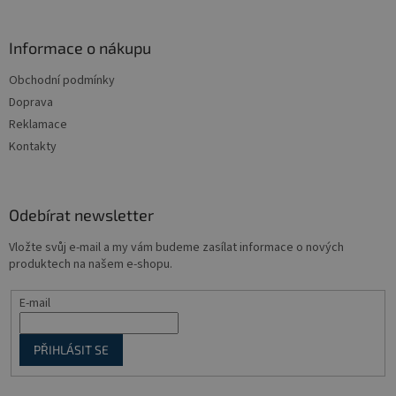
á
p
a
Informace o nákupu
t
Obchodní podmínky
í
Doprava
Reklamace
Kontakty
Odebírat newsletter
Vložte svůj e-mail a my vám budeme zasílat informace o nových
produktech na našem e-shopu.
E-mail
PŘIHLÁSIT SE