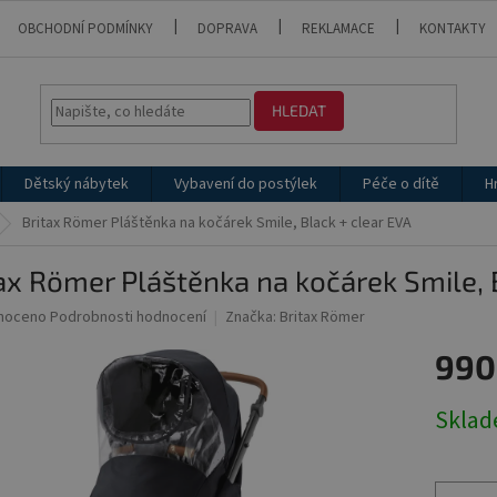
OBCHODNÍ PODMÍNKY
DOPRAVA
REKLAMACE
KONTAKTY
HLEDAT
Dětský nábytek
Vybavení do postýlek
Péče o dítě
H
Britax Römer Pláštěnka na kočárek Smile, Black + clear EVA
ax Römer Pláštěnka na kočárek Smile, 
né
noceno
Podrobnosti hodnocení
Značka:
Britax Römer
ní
990
u
Měrná
Skla
cena:
ek.