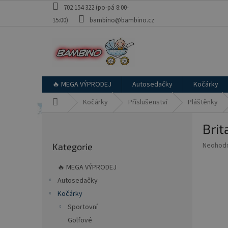
Přejít
702 154 322 (po-pá 8:00-
na
15:00)
bambino@bambino.cz
obsah
🔥 MEGA VÝPRODEJ
Autosedačky
Kočárky
Domů
Kočárky
Příslušenství
Pláštěnky
P
Brit
o
Přeskočit
s
Průměr
Neohod
Kategorie
kategorie
t
hodnoce
r
produkt
🔥 MEGA VÝPRODEJ
a
je
Autosedačky
0,0
n
z
Kočárky
n
5
í
Sportovní
hvězdič
p
Golfové