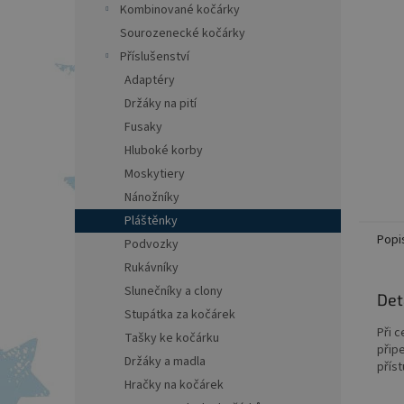
a
Kombinované kočárky
n
Sourozenecké kočárky
e
Příslušenství
l
Adaptéry
Držáky na pití
Fusaky
Hluboké korby
Moskytiery
Nánožníky
Pláštěnky
Popi
Podvozky
Rukávníky
Slunečníky a clony
Det
Stupátka za kočárek
Při 
Tašky ke kočárku
připe
Držáky a madla
příst
Hračky na kočárek