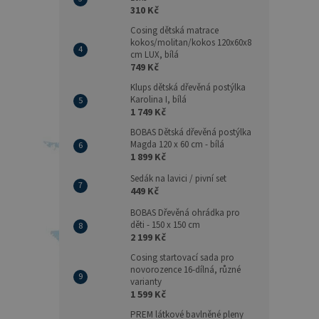
310 Kč
Cosing dětská matrace
kokos/molitan/kokos 120x60x8
cm LUX, bílá
749 Kč
Klups dětská dřevěná postýlka
Karolina I, bílá
1 749 Kč
BOBAS Dětská dřevěná postýlka
Magda 120 x 60 cm - bílá
1 899 Kč
Sedák na lavici / pivní set
449 Kč
BOBAS Dřevěná ohrádka pro
děti - 150 x 150 cm
2 199 Kč
Cosing startovací sada pro
novorozence 16-dílná, různé
varianty
1 599 Kč
PREM látkové bavlněné pleny