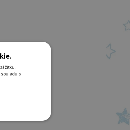
kie.
zážitku.
 souladu s