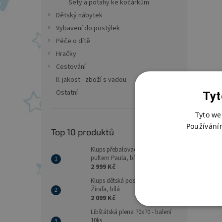
Sety a potahy ke kočárkům
Dětský nábytek
Vybavení do postýlek
Péče o dítě
Hračky
Cestování
II. jakost - zboží s vadou
Ostatní
Tyt
Tyto we
Používání
Top 10 produktů
Klups přebalovací komoda s
pultem Paula, bílá
2 999 Kč
Klups dětská postýlka Safari
Žirafa, bílá
2 099 Kč
Libštátská plena 70x70 - balení
10ks