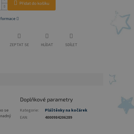
Přidat do košíku
informace
ZEPTAT SE
HLÍDAT
SDÍLET
Doplňkové parametry
no se
Kategorie
:
Pláštěnky na kočárek
 snadný
EAN
:
4000984206289