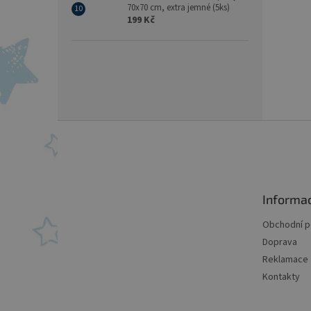
70x70 cm, extra jemné (5ks)
199 Kč
Z
á
p
a
t
Informa
í
Obchodní 
Doprava
Reklamace
Kontakty