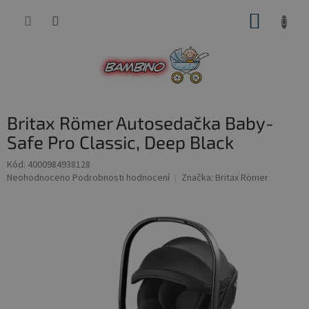
Přejít
NÁKUP
na
obsah
KOŠÍK
Britax Römer Autosedačka Baby-
Safe Pro Classic, Deep Black
Kód:
4000984938128
Průměrné
Neohodnoceno
Podrobnosti hodnocení
Značka:
Britax Römer
hodnocení
produktu
je
0,0
z
5
hvězdiček.