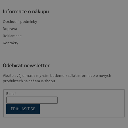
p
a
Informace o nákupu
t
Obchodní podmínky
í
Doprava
Reklamace
Kontakty
Odebírat newsletter
Vložte svůj e-mail a my vám budeme zasílat informace o nových
produktech na našem e-shopu.
E-mail
PŘIHLÁSIT SE