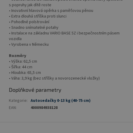
s popruhy jak dítě roste
• Inovativní hlavová opěrka s paměťovou pěnou
• Extra dlouhá stříška proti slunci
• Pohodlné polstrování
• Snadno snímatelné potahy
• Instalace na základnu VARIO BASE 5Z i bezpečnostním pásem
vozidla
• Vyrobena v Německu
Rozměry
• Výška: 62,5 cm
• Šířka: 44 cm
• Hloubka: 65,5 cm
• Váha: 3,9 kg (bez stříšky a novorozenecké vložky)
Doplňkové parametry
Kategorie
:
Autosedačky 0-13 kg (40-75 cm)
EAN
:
4000984938128
Z
á