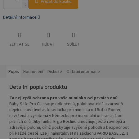
Přidat do košíku
Detailní informace
ZEPTAT SE
HLÍDAT
SDÍLET
Popis
Hodnocení
Diskuze
Ostatní informace
Detailní popis produktu
Ta nejlepší ochrana pro vaše miminko od prvních dnů
Baby-Safe Pro Classic je odlehčená, polohovatelná a zároveň
nejvíce inovativní autosedačka pro miminka od Britax Römer,
navržená a vyrobená v Německu pro maximální ochranu již od
prvních dnů. Díky funkci Ergo Recline umožňuje ještě rovnější a
zdravější polohu, čímž poskytuje zvýšené pohodlí a bezpečnost
při každé cestě. Lze ji nainstalovat na základnu VARIO BASE 5Z, s