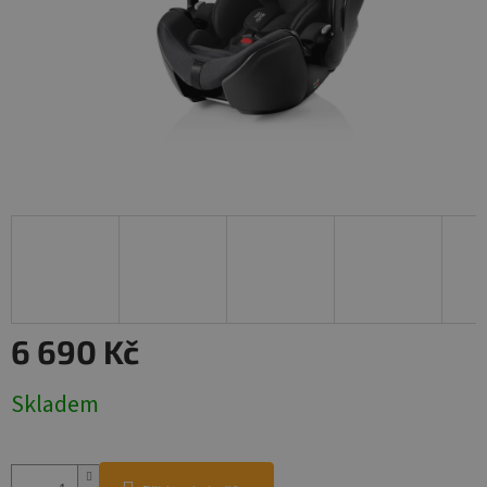
6 690 Kč
Měrná
Skladem
cena: