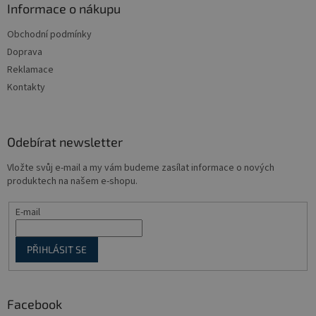
a
Informace o nákupu
t
Obchodní podmínky
í
Doprava
Reklamace
Kontakty
Odebírat newsletter
Vložte svůj e-mail a my vám budeme zasílat informace o nových
produktech na našem e-shopu.
E-mail
PŘIHLÁSIT SE
Facebook