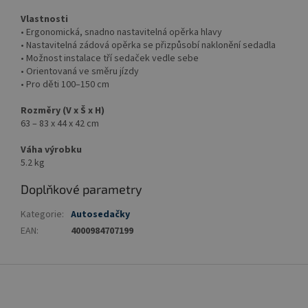
Vlastnosti
• Ergonomická, snadno nastavitelná opěrka hlavy
• Nastavitelná zádová opěrka se přizpůsobí naklonění sedadla
• Možnost instalace tří sedaček vedle sebe
• Orientovaná ve směru jízdy
• Pro děti 100–150 cm
Rozměry (V x Š x H)
63 – 83 x 44 x 42 cm
Váha výrobku
5.2 kg
Doplňkové parametry
Kategorie
:
Autosedačky
EAN
:
4000984707199
Z
á
p