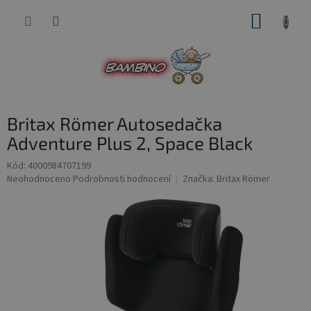
Přejít
NÁKUP
na
obsah
KOŠÍK
Britax Römer Autosedačka
Adventure Plus 2, Space Black
Kód:
4000984707199
Průměrné
Neohodnoceno
Podrobnosti hodnocení
Značka:
Britax Römer
hodnocení
produktu
je
0,0
z
5
hvězdiček.