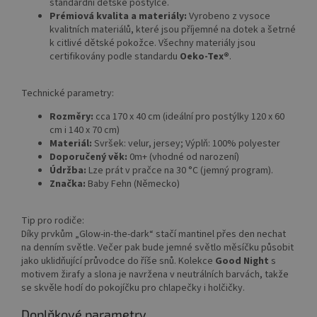
standardní dětské postýlce.
Prémiová kvalita a materiály:
Vyrobeno z vysoce
kvalitních materiálů, které jsou příjemné na dotek a šetrné
k citlivé dětské pokožce. Všechny materiály jsou
certifikovány podle standardu
Oeko-Tex®
.
Technické parametry:
Rozměry:
cca 170 x 40 cm (ideální pro postýlky 120 x 60
cm i 140 x 70 cm)
Materiál:
Svršek: velur, jersey; Výplň: 100% polyester
Doporučený věk:
0m+ (vhodné od narození)
Údržba:
Lze prát v pračce na 30 °C (jemný program).
Značka:
Baby Fehn (Německo)
Tip pro rodiče:
Díky prvkům „Glow-in-the-dark“ stačí mantinel přes den nechat
na denním světle. Večer pak bude jemné světlo měsíčku působit
jako uklidňující průvodce do říše snů. Kolekce
Good Night
s
motivem žirafy a slona je navržena v neutrálních barvách, takže
se skvěle hodí do pokojíčku pro chlapečky i holčičky.
Doplňkové parametry