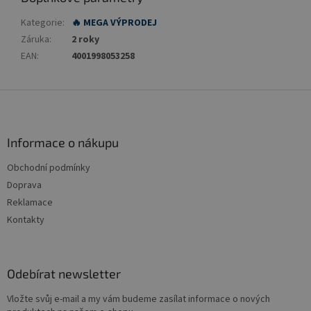
Kategorie
:
🔥 MEGA VÝPRODEJ
Záruka
:
2 roky
EAN
:
4001998053258
Z
á
p
a
Informace o nákupu
t
Obchodní podmínky
í
Doprava
Reklamace
Kontakty
Odebírat newsletter
Vložte svůj e-mail a my vám budeme zasílat informace o nových