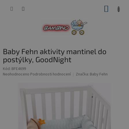
Přejít
NÁKUP
na
obsah
KOŠÍK
Baby Fehn aktivity mantinel do
postýlky, GoodNight
Kód:
BFE4699
Průměrné
Neohodnoceno
Podrobnosti hodnocení
Značka:
Baby Fehn
hodnocení
produktu
je
0,0
z
5
hvězdiček.