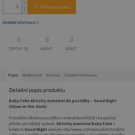
Přidat do košíku
Detailní informace
ZEPTAT SE
HLÍDAT
SDÍLET
Popis
Hodnocení
Diskuze
Ostatní informace
Detailní popis produktu
Baby Fehn Aktivity mantinel do postýlky – Good Night
(Glow-in-the-dark)
Proměňte dětskou postýlku v interaktivní hřiště i bezpečný
přístav pro klidný spánek.
Aktivity mantinel Baby Fehn
z
kolekce
Good Night
není jen obyčejnou ochranou před tvrdými