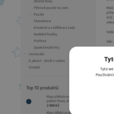
Úložné boxy
Malá
Pěnové puzzle na zem
přít
Puzzle
drží
Stavebnice
sili
Kreativní a vzdělávací sady
Velik
Hudební hračky
Profese
Věk:
Společenské hry
Cestování
Tyt
II. jakost - zboží s vadou
Ostatní
Tyto we
Používání
Top 10 produktů
Klups přebalovací komoda s
pultem Paula, bílá
2 999 Kč
Klups dětská postýlka Safari