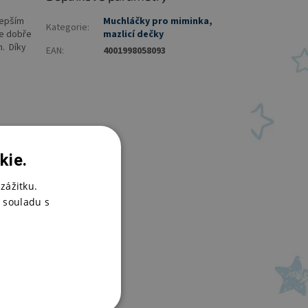
lepším
Muchláčky pro miminka,
Kategorie
:
se dobře
mazlicí dečky
m. Díky
EAN
:
4001998058093
kie.
zážitku.
 souladu s