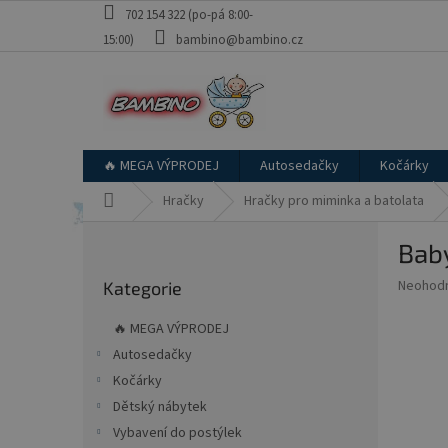
Přejít
702 154 322 (po-pá 8:00-
na
15:00)
bambino@bambino.cz
obsah
🔥 MEGA VÝPRODEJ
Autosedačky
Kočárky
Domů
Hračky
Hračky pro miminka a batolata
P
Bab
o
Přeskočit
s
Průměr
Neohod
Kategorie
kategorie
t
hodnoce
r
produkt
🔥 MEGA VÝPRODEJ
a
je
Autosedačky
0,0
n
z
Kočárky
n
5
í
Dětský nábytek
hvězdič
p
Vybavení do postýlek