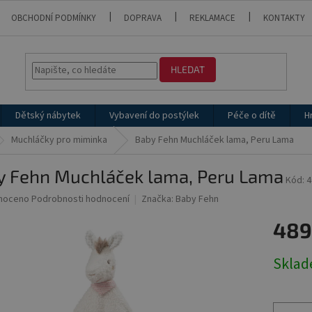
OBCHODNÍ PODMÍNKY
DOPRAVA
REKLAMACE
KONTAKTY
HLEDAT
Dětský nábytek
Vybavení do postýlek
Péče o dítě
H
Muchláčky pro miminka
Baby Fehn Muchláček lama, Peru Lama
y Fehn Muchláček lama, Peru Lama
Kód:
4
né
noceno
Podrobnosti hodnocení
Značka:
Baby Fehn
ní
489
u
Měrná
Skla
cena:
ek.