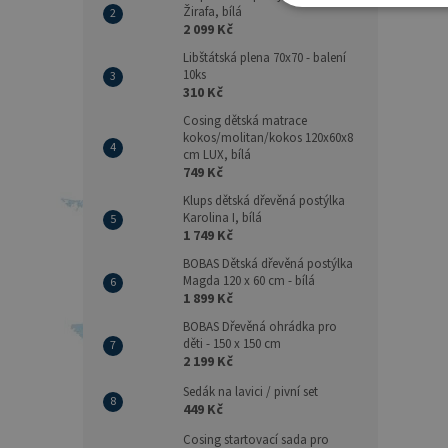
Žirafa, bílá
2 099 Kč
Libštátská plena 70x70 - balení
10ks
310 Kč
Cosing dětská matrace
kokos/molitan/kokos 120x60x8
cm LUX, bílá
749 Kč
Klups dětská dřevěná postýlka
Karolina I, bílá
1 749 Kč
BOBAS Dětská dřevěná postýlka
Magda 120 x 60 cm - bílá
1 899 Kč
BOBAS Dřevěná ohrádka pro
děti - 150 x 150 cm
2 199 Kč
Sedák na lavici / pivní set
449 Kč
Cosing startovací sada pro