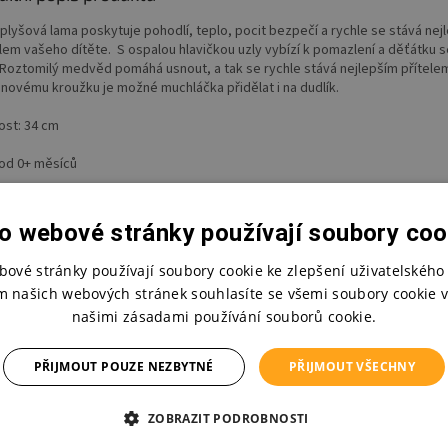
 plyšová lama poskytuje pohodlí, teplo, pocit bezpečí a rychle se stává nej
elem vašeho dítěte. S ospalou hlavičkou uzly vybízí k pomazlení a děťátku 
. Roztomilý medvěd pomáhá usnout, a tak se rychle stává nejlepším přítele
konovému kroužku je možné muchláčka přidělat i na dudlík.
ost: 34 cm
 od 0+ měsíců
o webové stránky používají soubory coo
bové stránky používají soubory cookie ke zlepšení uživatelského 
m našich webových stránek souhlasíte se všemi soubory cookie v
našimi zásadami používání souborů cookie.
PŘIJMOUT POUZE NEZBYTNÉ
PŘIJMOUT VŠECHNY
ZOBRAZIT PODROBNOSTI