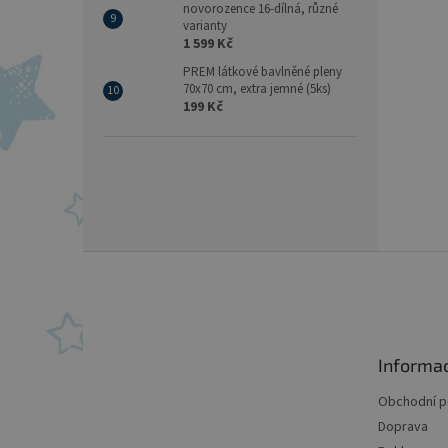
novorozence 16-dílná, různé
varianty
1 599 Kč
PREM látkové bavlněné pleny
70x70 cm, extra jemné (5ks)
199 Kč
Z
á
p
a
t
Informa
í
Obchodní 
Doprava