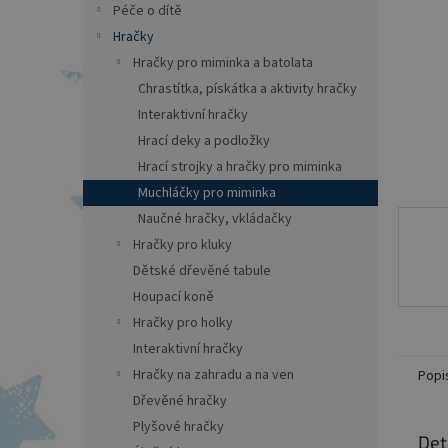
a
Péče o dítě
n
Hračky
e
Hračky pro miminka a batolata
l
Chrastítka, pískátka a aktivity hračky
Interaktivní hračky
Hrací deky a podložky
Hrací strojky a hračky pro miminka
Muchláčky pro miminka
Naučné hračky, vkládačky
Hračky pro kluky
Dětské dřevěné tabule
Houpací koně
Hračky pro holky
Interaktivní hračky
Hračky na zahradu a na ven
Popi
Dřevěné hračky
Plyšové hračky
Det