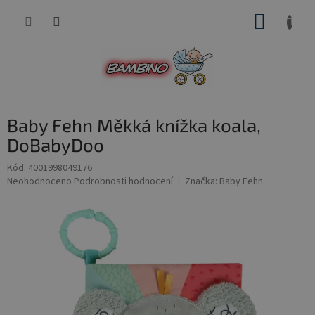
Přejít
NÁKUP
na
obsah
KOŠÍK
Baby Fehn Měkká knížka koala,
DoBabyDoo
Kód:
4001998049176
Průměrné
Neohodnoceno
Podrobnosti hodnocení
Značka:
Baby Fehn
hodnocení
produktu
je
0,0
z
5
hvězdiček.