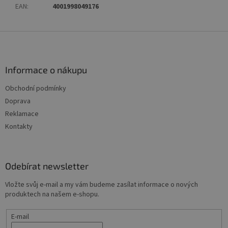
EAN
:
4001998049176
Z
á
p
a
Informace o nákupu
t
Obchodní podmínky
í
Doprava
Reklamace
Kontakty
Odebírat newsletter
Vložte svůj e-mail a my vám budeme zasílat informace o nových
produktech na našem e-shopu.
E-mail