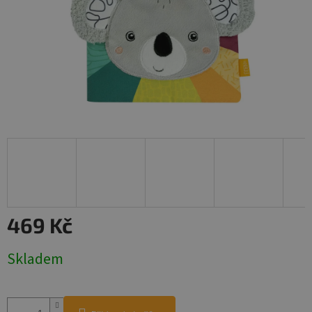
469 Kč
Měrná
Skladem
cena: