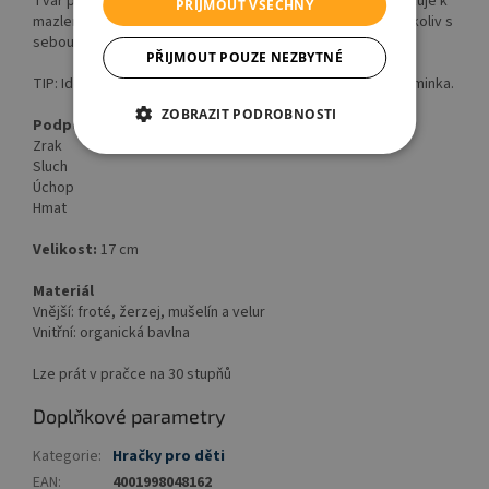
Tvar plyšové hračky je ideální na úchop a materiál povzbuzuje k
PŘIJMOUT VŠECHNY
mazlení. Díky praktické velikosti si můžete vzít hračku kdekoliv s
sebou, a tak máte o zábavu postaráno ať už jste kdekoliv.
PŘIJMOUT POUZE NEZBYTNÉ
TIP: Ideální dárek k narození, narozeninám nebo ke křtu miminka.
ZOBRAZIT PODROBNOSTI
Podporuje
Zrak
Sluch
Úchop
Hmat
Velikost:
17 cm
Materiál
Vnější: froté, žerzej, mušelín a velur
Vnitřní: organická bavlna
Lze prát v pračce na 30 stupňů
Doplňkové parametry
Kategorie
:
Hračky pro děti
EAN
:
4001998048162