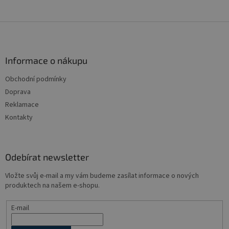
Z
á
p
a
Informace o nákupu
t
Obchodní podmínky
í
Doprava
Reklamace
Kontakty
Odebírat newsletter
Vložte svůj e-mail a my vám budeme zasílat informace o nových
produktech na našem e-shopu.
E-mail