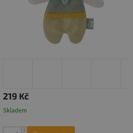
219 Kč
Měrná
Skladem
cena: