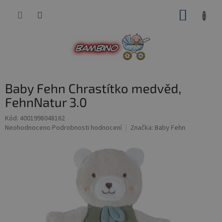
Přejít
NÁKUP
na
obsah
KOŠÍK
Baby Fehn Chrastítko medvěd,
FehnNatur 3.0
Kód:
4001998048162
Průměrné
Neohodnoceno
Podrobnosti hodnocení
Značka:
Baby Fehn
hodnocení
produktu
je
0,0
z
5
hvězdiček.