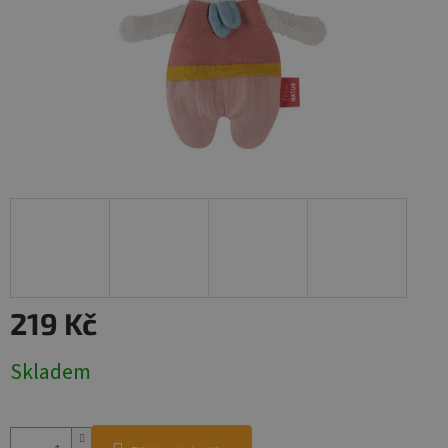
219 Kč
Měrná
Skladem
cena: