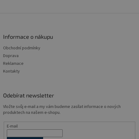
Z
á
p
a
Informace o nákupu
t
Obchodní podmínky
í
Doprava
Reklamace
Kontakty
Odebírat newsletter
Vložte svůj e-mail a my vám budeme zasílat informace o nových
produktech na našem e-shopu.
E-mail