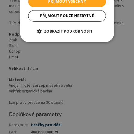
Tvar plyšové hračky je ideální na úchop a materiál povzbuzuje k
PŘIJMOUT VŠECHNY
mazlení. Díky praktické velikosti si můžete vzít hračku kdekoliv s
sebou, a tak máte o zábavu postaráno ať už jste kdekoliv.
PŘIJMOUT POUZE NEZBYTNÉ
TIP: Ideální dárek k narození, narozeninám nebo ke křtu miminka.
ZOBRAZIT PODROBNOSTI
Podporuje
Zrak
Sluch
Úchop
Hmat
Velikost:
17 cm
Materiál
Vnější: froté, žerzej, mušelín a velur
Vnitřní: organická bavlna
Lze prát v pračce na 30 stupňů
Doplňkové parametry
Kategorie
:
Hračky pro děti
EAN
:
4001998048179