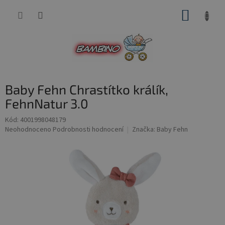
Přejít
NÁKUP
na
obsah
KOŠÍK
Baby Fehn Chrastítko králík,
FehnNatur 3.0
Kód:
4001998048179
Průměrné
Neohodnoceno
Podrobnosti hodnocení
Značka:
Baby Fehn
hodnocení
produktu
je
0,0
z
5
hvězdiček.